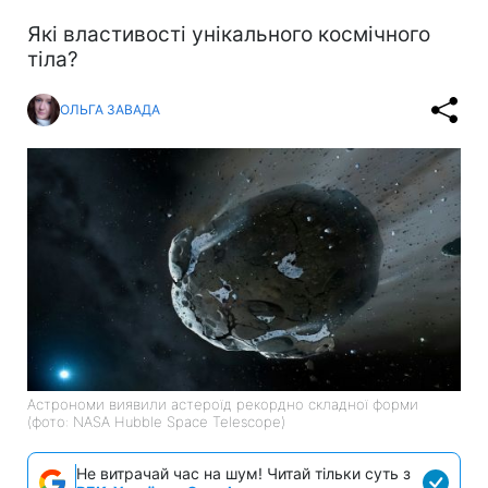
Які властивості унікального космічного
тіла?
ОЛЬГА ЗАВАДА
Астрономи виявили астероїд рекордно складної форми
(фото: NASA Hubble Space Telescope)
Не витрачай час на шум! Читай тільки суть з