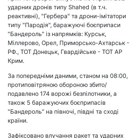
ударних дронів типу Shahed (в т.ч.
реактивні), "Гербера" та дрони-імітатори
типу "Пародія", баражуючі боєприпаси
"Бандероль" із напрямків: Курськ,
Міллерово, Орел, Приморсько-Ахтарськ -
РФ., ТОТ Донецьк, Гвардійське - ТОТ АР
Крим.
За попередніми даними, станом на 08:00,
протиповітряною обороною збито/
подавлено 174 ворожі безпілотники, а
також 5 баражуючих боєприпасів
"Бандероль" на півночі, півдні та сході
країни.
Зафіксовано влучання ракет та ударних