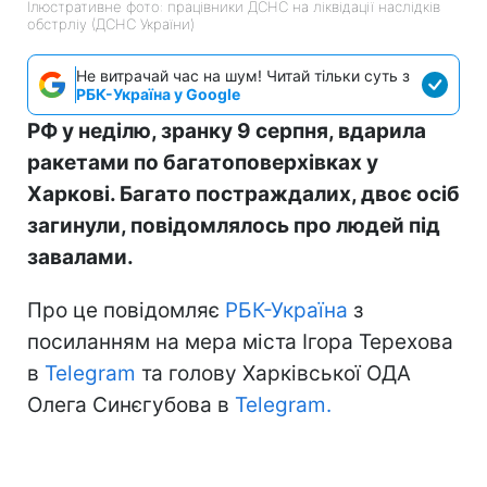
Ілюстративне фото: працівники ДСНС на ліквідації наслідків
обстрліу (ДСНС України)
Не витрачай час на шум! Читай тільки суть з
РБК-Україна у Google
РФ у неділю, зранку 9 серпня, вдарила
ракетами по багатоповерхівках у
Харкові. Багато постраждалих, двоє осіб
загинули, повідомлялось про людей під
завалами.
Про це повідомляє
РБК-Україна
з
посиланням на мера міста Ігора Терехова
в
Telegram
та голову Харківської ОДА
Олега Синєгубова в
Telegram.