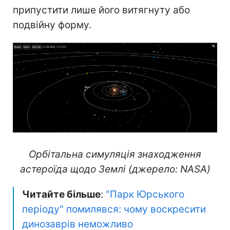
припустити лише його витягнуту або
подвійну форму.
Орбітальна симуляція знаходження
астероїда щодо Землі (джерело: NASA)
Читайте більше
:
"Парк Юрського
періоду" помилявся: чому воскресити
динозаврів неможливо