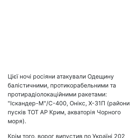
Цієї ночі росіяни атакували Одещину
балістичними, протикорабельними та
протирадіолокаційними ракетами:
"Іскандер-М"/С-400, Онікс, Х-31П (райони
пусків ТОТ АР Крим, акваторія Чорного
моря).
Крім того, ворог випустив по Україні 202