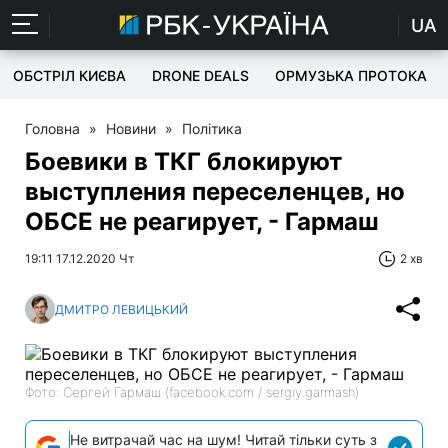
UA
ОБСТРІЛ КИЄВА
DRONE DEALS
ОРМУЗЬКА ПРОТОКА
Головна
»
Новини
»
Політика
Боевики в ТКГ блокируют
выступления переселенцев, но
ОБСЕ не реагирует, - Гармаш
19:11 17.12.2020 Чт
2 хв
ДМИТРО ЛЕВИЦЬКИЙ
Фото: Сергей Гармаш (facebook.com / sergiy.garmash)
Не витрачай час на шум! Читай тільки суть з