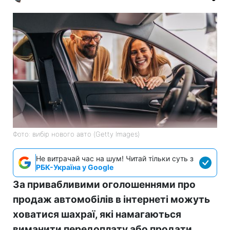
Фото: вибір нового авто (Getty Images)
Не витрачай час на шум! Читай тільки суть з
РБК-Україна у Google
За привабливими оголошеннями про
продаж автомобілів в інтернеті можуть
ховатися шахраї, які намагаються
виманити передоплату або продати