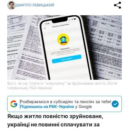
ДМИТРО ЛЕВИЦЬКИЙ
Фото: як не платити "комуналку" за зруйноване житло (Юлія
Червінська, РБК-Україна)
Розбираємося в субсидіях та пенсіях за тебе!
Підпишись на РБК-Україна
у Google
Якщо житло повністю зруйноване,
українці не повинні сплачувати за