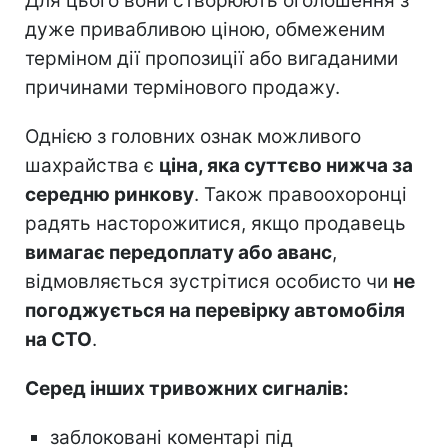
Для цього вони створюють оголошення з
дуже привабливою ціною, обмеженим
терміном дії пропозиції або вигаданими
причинами термінового продажу.
Однією з головних ознак можливого
шахрайства є
ціна, яка суттєво нижча за
середню ринкову
. Також правоохоронці
радять насторожитися, якщо продавець
вимагає передоплату або аванс
,
відмовляється зустрітися особисто чи
не
погоджується на перевірку автомобіля
на СТО
.
Серед інших тривожних сигналів:
заблоковані коментарі під