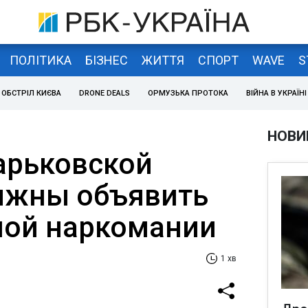
ПОЛІТИКА
БІЗНЕС
ЖИТТЯ
СПОРТ
WAVE
S
ОБСТРІЛ КИЄВА
DRONE DEALS
ОРМУЗЬКА ПРОТОКА
ВІЙНА В УКРАЇНІ
НОВИ
Харьковской
лжны объявить
ной наркомании
1 хв