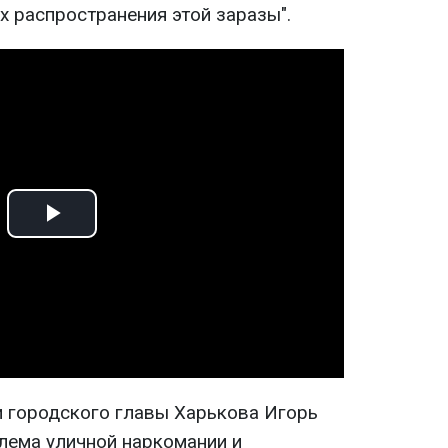
х распространения этой заразы".
Play
Video
 городского главы Харькова Игорь
блема уличной наркомании и