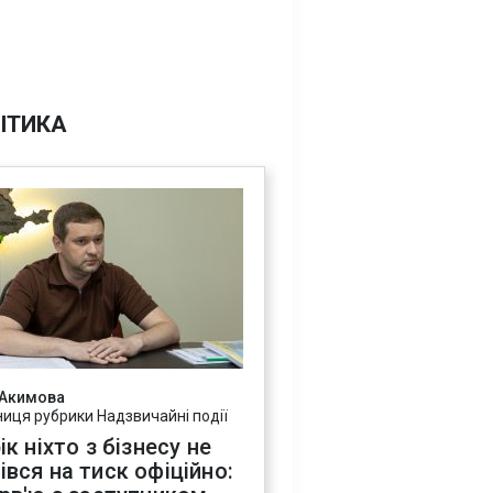
ІТИКА
 Акимова
ниця рубрики Надзвичайні події
ік ніхто з бізнесу не
івся на тиск офіційно: