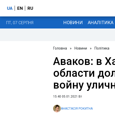
UA
EN
RU
НОВИНИ
АНАЛІТИКА
ПТ, 07 СЕРПНЯ
Головна
»
Новини
»
Політика
Аваков: в 
области до
войну улич
15:40 05.01.2021 Вт
АНАСТАСІЯ РОКИТНА