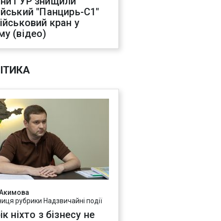
ни ГУР знищили
ійський "Панцирь-С1"
військовий кран у
му (відео)
ІТИКА
 Акимова
ниця рубрики Надзвичайні події
ік ніхто з бізнесу не