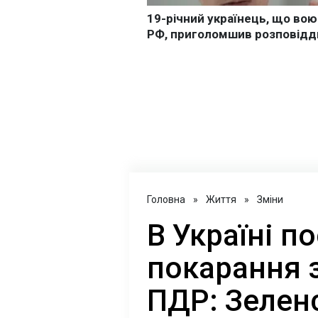
Головна
»
Життя
»
Зміни
В Україні п
покарання 
ПДР: Зелен