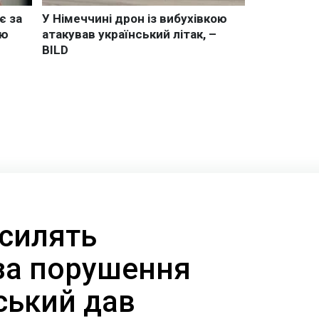
осилять
за порушення
ський дав