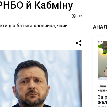
РНБО й Кабміну
2 хв
петицію батька хлопчика, який
АНАЛ
Юлія
керів
За р
жал