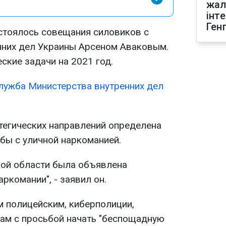
жал
інт
Ген
стоялось совещания силовиков с
нних дел Украины Арсеном Аваковым.
ские задачи на 2021 год.
лужба Министерства внутренних дел
атегических направлений определена
бы с уличной наркоманией.
ской области была объявлена
ркомании", - заявил он.
м полицейским, киберполиции,
кам с просьбой начать "беспощадную