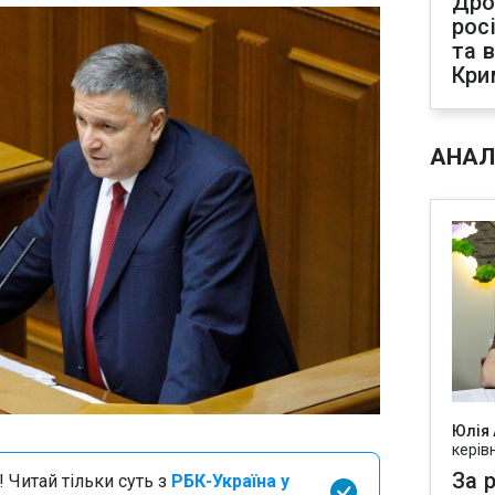
Дро
рос
та 
Кри
АНАЛ
Юлія
керів
За р
 Читай тільки суть з
РБК-Україна у