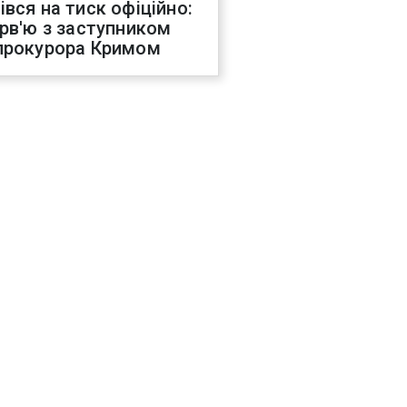
івся на тиск офіційно:
ерв'ю з заступником
прокурора Кримом