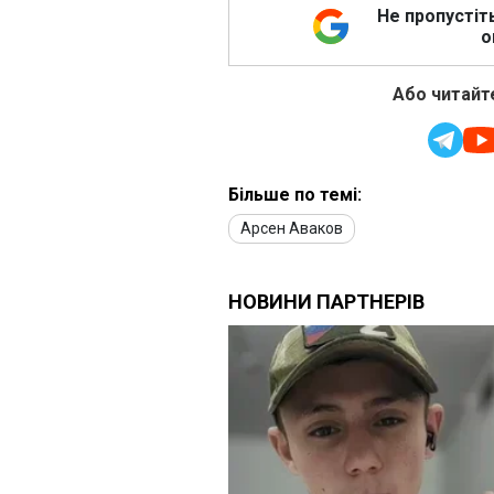
Не пропустіт
о
Або читайте
Більше по темі:
Арсен Аваков