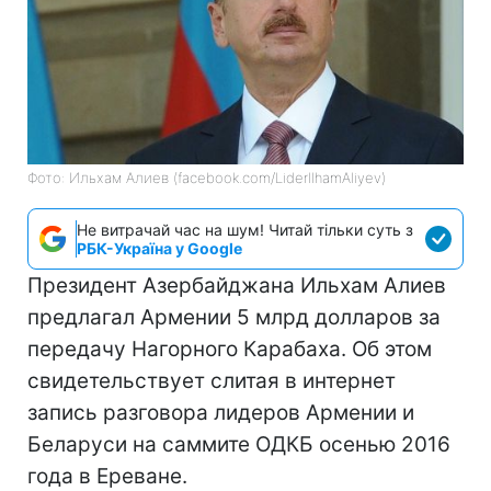
Фото: Ильхам Алиев (facebook.com/LiderIlhamAliyev)
Не витрачай час на шум! Читай тільки суть з
РБК-Україна у Google
Президент Азербайджана Ильхам Алиев
предлагал Армении 5 млрд долларов за
передачу Нагорного Карабаха. Об этом
свидетельствует слитая в интернет
запись разговора лидеров Армении и
Беларуси на саммите ОДКБ осенью 2016
года в Ереване.