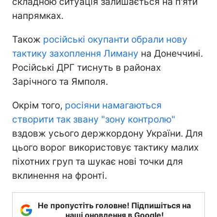
складною ситуація залишається на п'яти
напрямках.
Також
російські окупанти обрали нову
тактику захоплення Лиману
на Донеччині.
Російські ДРГ тиснуть в районах
Зарічного та Ямполя.
Окрім того,
росіяни намагаються
створити так звану "зону контролю"
вздовж усього держкордону України. Для
цього ворог використовує тактику малих
піхотних груп та шукає нові точки для
вклинення на фронті.
Не пропустіть головне! Підпишіться на
наші оновлення в Google!