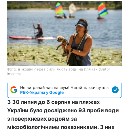
Фото: в Україні перевірили якість води на пляжах (Getty
Images)
Не витрачай час на шум! Читай тільки суть з
РБК-Україна у Google
З 30 липня до 6 серпня на пляжах
України було досліджено 93 проби води
з поверхневих водойм за
мікробіологічними показниками. З них