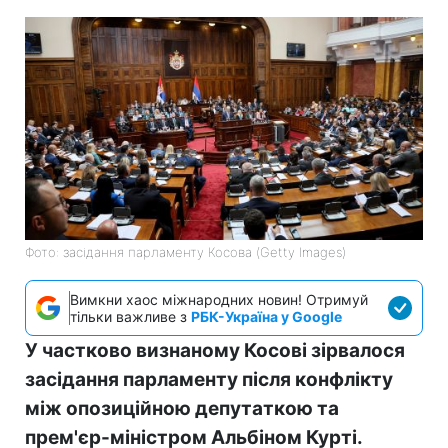
Фото: засідання парламенту Косова (Getty Images)
Вимкни хаос міжнародних новин! Отримуй
тільки важливе з
РБК-Україна у Google
У частково визнаному Косові зірвалося
засідання парламенту після конфлікту
між опозиційною депутаткою та
прем'єр-міністром Альбіном Курті.