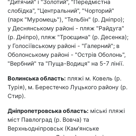
"Дитячий" і "Золотий", "Передмістна
слобідка", "Центральний", "Чорторий"
(парк "Муромець"), "Тельбін" (р. Дніпро);
у Деснянському районі - пляж "Райдуга"
(р. Дніпро), пляж "Троєщина" (р. Десенка);
у Голосіївському районі - "Галерний"; в
Оболонському районі - "Острів Оболонь",
"Вербний" та "Пуща-Водиця" на 5-7 лінії.
Волинська область:
пляжі м. Ковель (р.
Турія), м. Берестечко Луцького району (р.
Стир).
Дніпропетровська область:
міські пляжі
міст Павлоград (р. Вовча) та
Верхньодніпровськ (Кам'янське