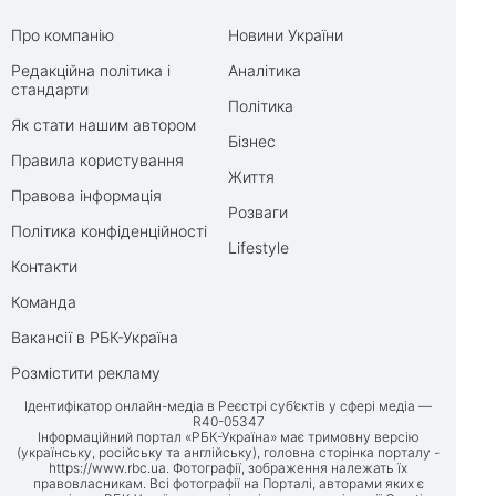
Про компанію
Новини України
Редакційна політика і
Аналітика
стандарти
Політика
Як стати нашим автором
Бізнес
Правила користування
Життя
Правова інформація
Розваги
Політика конфіденційності
Lifestyle
Контакти
Команда
Вакансії в РБК-Україна
Розмістити рекламу
Ідентифікатор онлайн-медіа в Реєстрі суб’єктів у сфері медіа —
R40-05347
Інформаційний портал «РБК-Україна» має тримовну версію
(українську, російську та англійську), головна сторінка порталу -
https://www.rbc.ua
. Фотографії, зображення належать їх
правовласникам. Всі фотографії на Порталі, авторами яких є