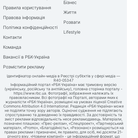
Бізнес
Правила користування
Життя
Правова інформація
Розваги
Політика конфіденційності
Lifestyle
Контакти
Команда
Вакансії в РБК-Україна
Розмістити рекламу
Ідентифікатор онлайн-медіа в Реєстрі суб’єктів у сфері медіа —
R40-05347
Інформаційний портал «РБК-Україна» має тримовну версію
(українську, російську та англійську), головна сторінка порталу -
https://www.rbc.ua
. Фотографії, зображення належать їх
правовласникам. Всі фотографії на Порталі, авторами яких є
журналісти «РБК-Україна», розміщені на умовах ліцензії Creative
Commons Attribution 4.0 International. Редакція «РБК-Україна» може
не поділяти точку зору авторів. Оціночні судження не підлягають
спростуванню та доведенню їх правдивості. За достовірність та
зміст реклами відповідальність несе рекламодавець. Матеріали,
позначені плашкою: «Прес-релізи», «Спецпроект», «Партнерський
матеріал», «Promo», «Благодійність», «Резонанс» розміщуються на
правах реклами і призначені, як правило, для осіб, які досягли 21-
річного віку. «Новини компанії» - це інформаційний формат, що