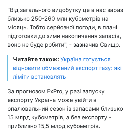
"Від загального видобутку це в нас зараз
близько 250-260 млн кубометрів на
місяць. Тобто серйозної погоди, в плані
підготовки до зими накопичення запасів,
воно не буде робити", - зазначив Свищо.
Читайте також:
Україна готується
відновити обмежений експорт газу: які
ліміти встановлять
За прогнозом ExPro, у разі запуску
експорту Україна може увійти в
опалювальний сезон із запасами близько
15 млрд кубометрів, а без експорту -
приблизно 15,5 млрд кубометрів.