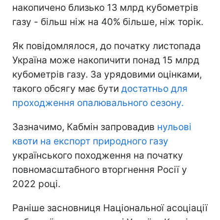
накопичено близько 13 млрд кубометрів
газу - більш ніж на 40% більше, ніж торік.
Як повідомлялося, до початку листопада
Україна може накопичити понад 15 млрд
кубометрів газу. За урядовими оцінками,
такого обсягу має бути
достатньо для
проходження опалювального сезону.
Зазначимо, Кабмін запровадив
нульові
квоти на експорт природного газу
українського походження на початку
повномасштабного вторгнення Росії у
2022 році.
Раніше засновниця Національної асоціації