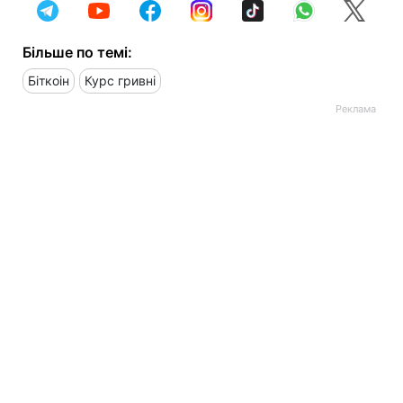
Більше по темі:
Біткоін
Курс гривні