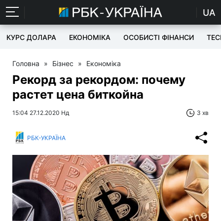
UA
КУРС ДОЛАРА
ЕКОНОМІКА
ОСОБИСТІ ФІНАНСИ
TEC
Головна
»
Бізнес
»
Економіка
Рекорд за рекордом: почему
растет цена биткойна
15:04 27.12.2020 Нд
3 хв
РБК-УКРАЇНА