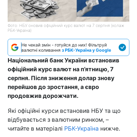
Фото: НБУ оновив офіційний курс валют на 7 серпня (колаж
РБК-Україна)
Не чекай змін - готуйся до них! Фільтруй
валютні коливання
з РБК-Україна у Google
Національний банк України встановив
офіційний курс валют на п’ятницю, 7
серпня. Після зниження долар знову
перейшов до зростання, а євро
продовжив дорожчати.
Які офіційні курси встановив НБУ та що
відбувається з валютним ринком, –
читайте в матеріалі
РБК-Україна
нижче.