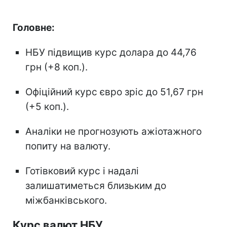
Головне:
НБУ підвищив курс долара до 44,76
грн (+8 коп.).
Офіційний курс євро зріс до 51,67 грн
(+5 коп.).
Аналіки не прогнозують ажіотажного
попиту на валюту.
Готівковий курс і надалі
залишатиметься близьким до
міжбанківського.
Курс валют НБУ