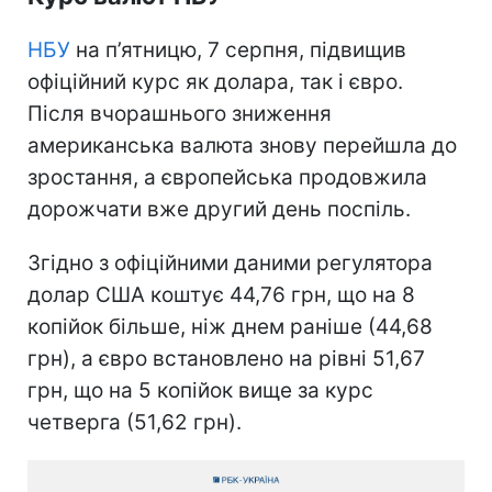
НБУ
на п’ятницю, 7 серпня, підвищив
офіційний курс як долара, так і євро.
Після вчорашнього зниження
американська валюта знову перейшла до
зростання, а європейська продовжила
дорожчати вже другий день поспіль.
Згідно з офіційними даними регулятора
долар США коштує 44,76 грн, що на 8
копійок більше, ніж днем раніше (44,68
грн), а євро встановлено на рівні 51,67
грн, що на 5 копійок вище за курс
четверга (51,62 грн).