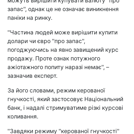
можуть вирішити купувати валюту ''про
запас'', однак це не означає виникнення
паніки на ринку.
''Частина людей може вирішити купити
долари чи євро ''про запас'',
погоджуючись на явно завищений курс
продажу. Проте ознак потужного
ажіотажного попиту наразі немає'', –
зазначив експерт.
За його словами, режим керованої
гнучкості, який застосовує Національний
банк, і надалі стримуватиме різкі курсові
коливання.
''Завдяки режиму ''керованої гнучкості''