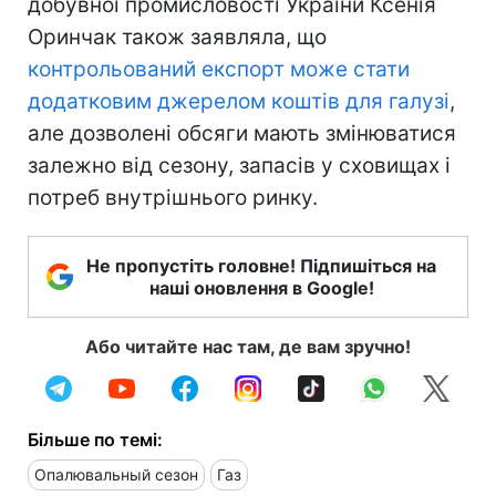
добувної промисловості України Ксенія
Оринчак також заявляла, що
контрольований експорт може стати
додатковим джерелом коштів для галузі
,
але дозволені обсяги мають змінюватися
залежно від сезону, запасів у сховищах і
потреб внутрішнього ринку.
Не пропустіть головне! Підпишіться на
наші оновлення в Google!
Або читайте нас там, де вам зручно!
Більше по темі:
Опалювальный сезон
Газ