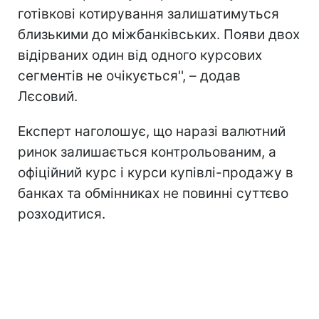
готівкові котирування залишатимуться
близькими до міжбанківських. Появи двох
відірваних один від одного курсових
сегментів не очікується'', – додав
Лєсовий.
Експерт наголошує, що наразі валютний
ринок залишається контрольованим, а
офіційний курс і курси купівлі-продажу в
банках та обмінниках не повинні суттєво
розходитися.