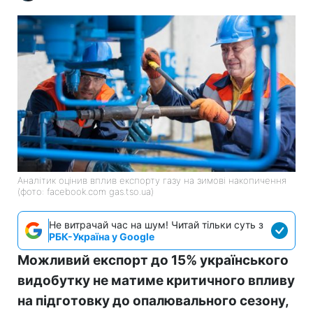
Аналітик оцінив вплив експорту газу на зимові накопичення
(фото: facebook.com gas.tso.ua)
Не витрачай час на шум! Читай тільки суть з
РБК-Україна у Google
Можливий експорт до 15% українського
видобутку не матиме критичного впливу
на підготовку до опалювального сезону,