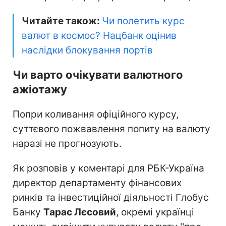
Читайте також:
Чи полетить курс
валют в космос? Нацбанк оцінив
наслідки блокування портів
Чи варто очікувати валютного
ажіотажу
Попри коливання офіційного курсу,
суттєвого пожвавлення попиту на валюту
наразі не прогнозують.
Як розповів у коментарі для РБК-Україна
директор департаменту фінансових
ринків та інвестиційної діяльності Глобус
Банку
Тарас Лєсовий
, окремі українці