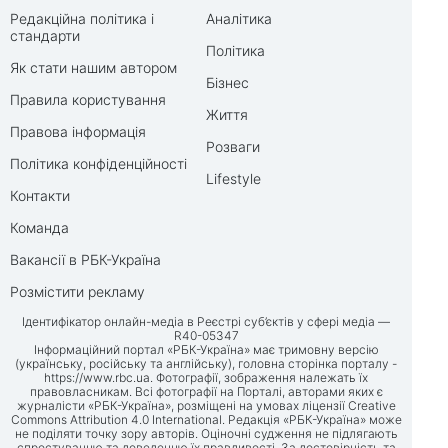
Редакційна політика і
Аналітика
стандарти
Політика
Як стати нашим автором
Бізнес
Правила користування
Життя
Правова інформація
Розваги
Політика конфіденційності
Lifestyle
Контакти
Команда
Вакансії в РБК-Україна
Розмістити рекламу
Ідентифікатор онлайн-медіа в Реєстрі суб’єктів у сфері медіа —
R40-05347
Інформаційний портал «РБК-Україна» має тримовну версію
(українську, російську та англійську), головна сторінка порталу -
https://www.rbc.ua
. Фотографії, зображення належать їх
правовласникам. Всі фотографії на Порталі, авторами яких є
журналісти «РБК-Україна», розміщені на умовах ліцензії Creative
Commons Attribution 4.0 International. Редакція «РБК-Україна» може
не поділяти точку зору авторів. Оціночні судження не підлягають
спростуванню та доведенню їх правдивості. За достовірність та