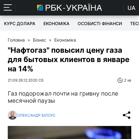
UA
КУРС ДОЛАРА
ЕКОНОМІКА
ОСОБИСТІ ФІНАНСИ
TEC
Головна
»
Бізнес
»
Економіка
"Нафтогаз" повысил цену газа
для бытовых клиентов в январе
на 14%
21:09 26.12.2020 Сб
2 хв
Газ подорожал почти на гривну после
месячной паузы
ОЛЕКСАНДР БІЛОУС