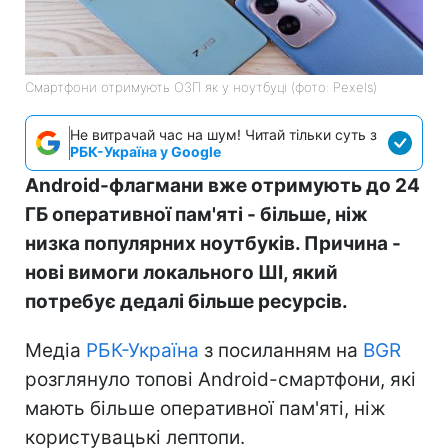
Смартфони отримують ОЗП як у ноутбуці (фото: Pexels)
Не витрачай час на шум! Читай тільки суть з
РБК-Україна у Google
Android-флагмани вже отримують до 24
ГБ оперативної пам'яті - більше, ніж
низка популярних ноутбуків. Причина -
нові вимоги локального ШІ, який
потребує дедалі більше ресурсів.
Медіа
РБК-Україна
з посиланням на
BGR
розглянуло топові Android-смартфони, які
мають більше оперативної пам'яті, ніж
користувацькі лептопи.