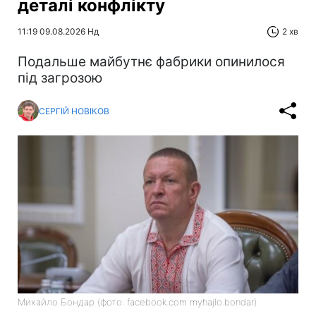
деталі конфлікту
11:19 09.08.2026 Нд
2 хв
Подальше майбутнє фабрики опинилося
під загрозою
СЕРГІЙ НОВІКОВ
Михайло Бондар (фото: facebook.com myhajlo.bondar)