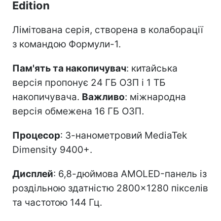
Edition
Лімітована серія, створена в колаборації
з командою Формули-1.
Пам'ять та накопичувач
: китайська
версія пропонує 24 ГБ ОЗП і 1 ТБ
накопичувача.
Важливо
: міжнародна
версія обмежена 16 ГБ ОЗП.
Процесор
: 3-нанометровий MediaTek
Dimensity 9400+.
Дисплей
: 6,8-дюймова AMOLED-панель із
роздільною здатністю 2800×1280 пікселів
та частотою 144 Гц.