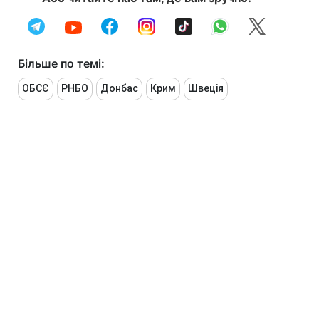
Більше по темі:
ОБСЄ
РНБО
Донбас
Крим
Швеція