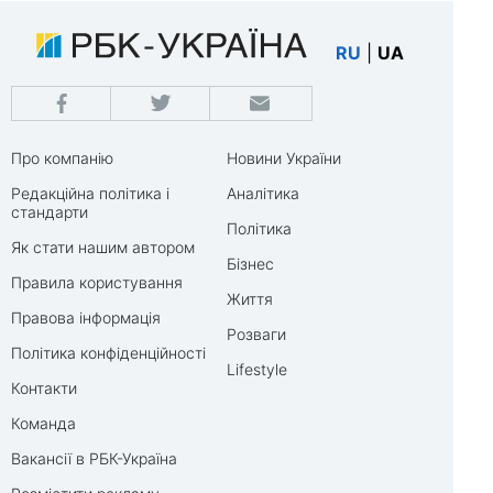
RU
|
UA
Про компанію
Новини України
Редакційна політика і
Аналітика
стандарти
Політика
Як стати нашим автором
Бізнес
Правила користування
Життя
Правова інформація
Розваги
Політика конфіденційності
Lifestyle
Контакти
Команда
Вакансії в РБК-Україна