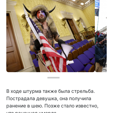
Фото: протесты в США (GettyImages)
В ходе штурма также была стрельба.
Пострадала девушка, она получила
ранение в шею. Позже стало известно,