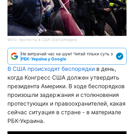
Фото: протесты в США (GettyImages)
Не витрачай час на шум! Читай тільки суть з
РБК-Україна у Google
В США происходят беспорядки
в день,
когда Конгресс США должен утвердить
президента Америки. В ходе беспорядков
произошли задержания и столкновения
протестующих и правоохранителей, какая
сейчас ситуация в стране - в материале
РБК-Украина.