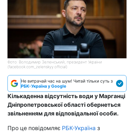
Фото: Володимир Зеленський, президент України
(facebook.com_zelenskyy.official)
Не витрачай час на шум! Читай тільки суть з
РБК-Україна у Google
Кількаденна відсутність води у Марганці
Дніпропетровської області обернеться
звільненням для відповідальної особи.
Про це повідомляє
РБК-Україна
з