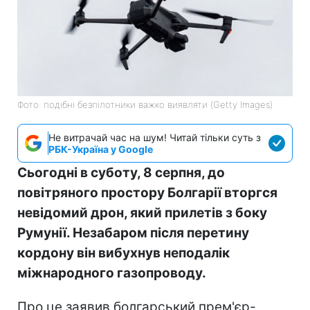
Фото: подібні безпілотники важко виявляти (Getty Images)
Не витрачай час на шум! Читай тільки суть з
РБК-Україна у Google
Сьогодні в суботу, 8 серпня, до
повітряного простору Болгарії вторгся
невідомий дрон, який прилетів з боку
Румунії. Незабаром після перетину
кордону він вибухнув неподалік
міжнародного газопроводу.
Про це заявив болгарський прем'єр-