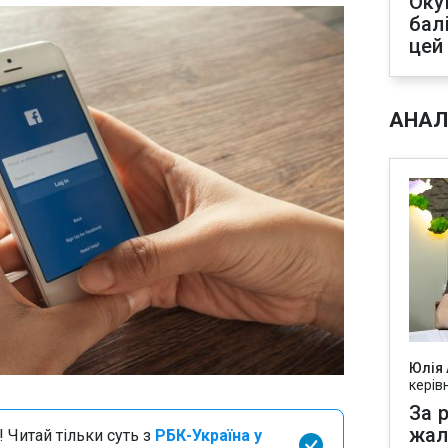
Оку
бал
цей
АНАЛ
Юлія
керів
За р
жал
 Читай тільки суть з
РБК-Україна у