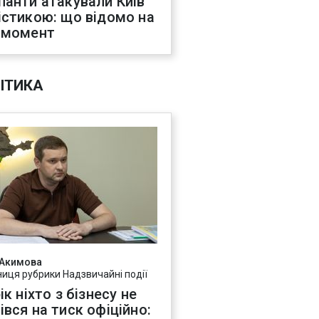
панти атакували Київ
істикою: що відомо на
 момент
ІТИКА
 Акимова
ниця рубрики Надзвичайні події
ік ніхто з бізнесу не
івся на тиск офіційно: