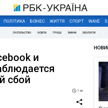
ПОЛІТИКА
БІЗНЕС
ЖИТТЯ
СПОРТ
WAVE
S
СУСПІЛЬСТВО
ОСВІТА
ГРОШІ
ЗМІНИ
ЕКОЛОГІЯ
НОВИ
cebook и
наблюдается
й сбой
1 хв