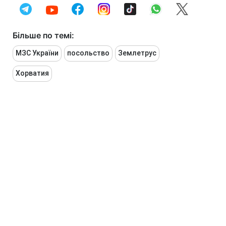
Більше по темі:
МЗС України
посольство
Землетрус
Хорватия