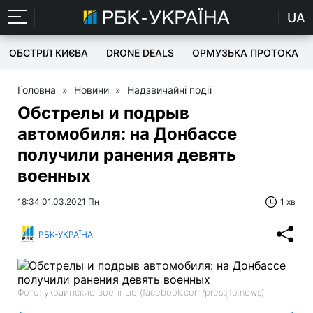
UA
ОБСТРІЛ КИЄВА
DRONE DEALS
ОРМУЗЬКА ПРОТОКА
Головна
»
Новини
»
Надзвичайні події
Обстрелы и подрыв
автомобиля: на Донбассе
получили ранения девять
военных
18:34 01.03.2021 Пн
1 хв
РБК-УКРАЇНА
Фото: украинские военные (facebook.com/pressjfo.news)