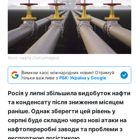
Фото: нафта (GettyImages)
Вимкни хаос міжнародних новин! Отримуй
тільки важливе з
РБК-Україна у Google
Росія у липні збільшила видобуток нафти
та конденсату після зниження місяцем
раніше. Однак зберегти цей рівень у
серпні буде складно через нові атаки на
нафтопереробні заводи та проблеми з
експортною логістикою.