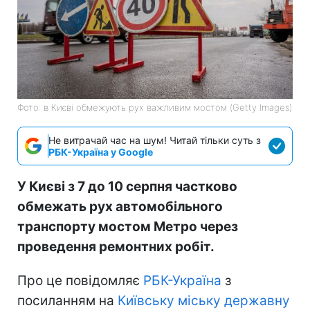
Фото: в Києві обмежують рух важливим мостом (Getty Images)
Не витрачай час на шум! Читай тільки суть з
РБК-Україна у Google
У Києві з 7 до 10 серпня частково
обмежать рух автомобільного
транспорту мостом Метро через
проведення ремонтних робіт.
Про це повідомляє
РБК-Україна
з
посиланням на
Київську міську державну