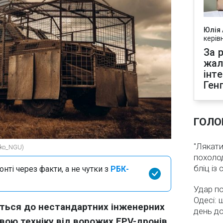
Юлія
керів
За р
жал
інт
Ген
ГОЛО
"Лякати
nko_NGU)
похолод
бліц із
нті через факти, а не чутки з
РБК-
Удар по
Одесі: 
ються до нестандартних інженерних
день д
вою техніку від ворожих FPV-дронів.