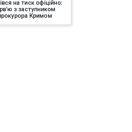
івся на тиск офіційно:
ерв'ю з заступником
прокурора Кримом