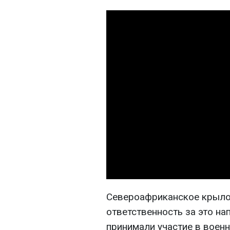
Североафриканское крыло 
ответственность за это на
принимали участие в воен