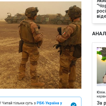
Яки
"Чо
рос
від
АНАЛ
Юлія
керів
За р
 Читай тільки суть з
РБК-Україна у