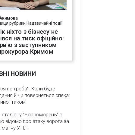
 Акимова
ниця рубрики Надзвичайні події
ік ніхто з бізнесу не
івся на тиск офіційно:
ерв'ю з заступником
прокурора Кримом
ВНІ НОВИНИ
ся не треба". Коли буде
ання й чи повернеться спека:
 синоптиком
 стадіону "Чорноморець" в
що відомо про атаку ворога за
о матчу УПЛ