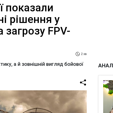
ї показали
і рішення у
а загрозу FPV-
2 хв
тику, а й зовнішній вигляд бойової
АНАЛ