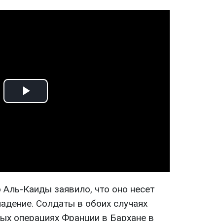
Play
Video
Аль-Каиды заявило, что оно несет
падение. Солдаты в обоих случаях
ных операциях Франции в Бархане в