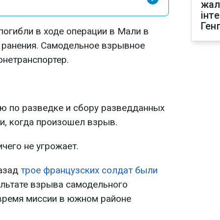
жал
інт
Ген
погибли в ходе операции в Мали в
л ранения. Самодельное взрывное
онетранспортер.
ю по разведке и сбору разведданных
и, когда произошел взрыв.
чего не угрожает.
назад
трое французских солдат были
ультате взрыва самодельного
время миссии в южном районе