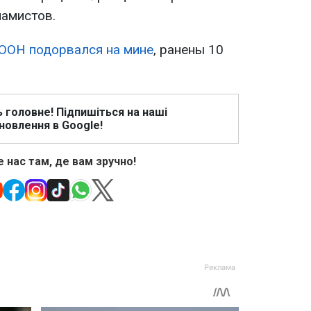
амистов.
ООН подорвался на мине
, ранены 10
ь головне! Підпишіться на наші
новлення в Google!
 нас там, де вам зручно!