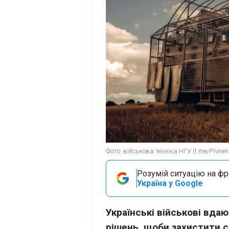
Фото: військова техніка НГУ (t.me/Pivne
Розумій ситуацію на фро
Україна у Google
Українські військові вда
рішень, щоби захистити с