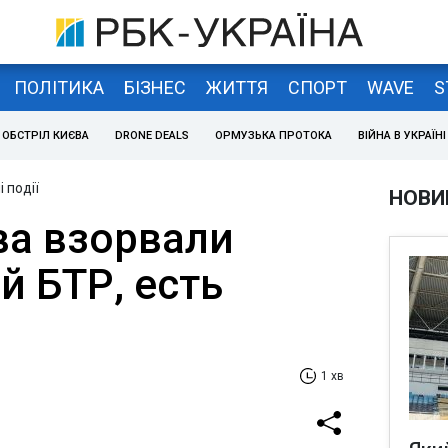
ПОЛІТИКА
БІЗНЕС
ЖИТТЯ
СПОРТ
WAVE
S
ОБСТРІЛ КИЄВА
DRONE DEALS
ОРМУЗЬКА ПРОТОКА
ВІЙНА В УКРАЇНІ
 події
НОВИ
ва взорвали
й БТР, есть
1 хв