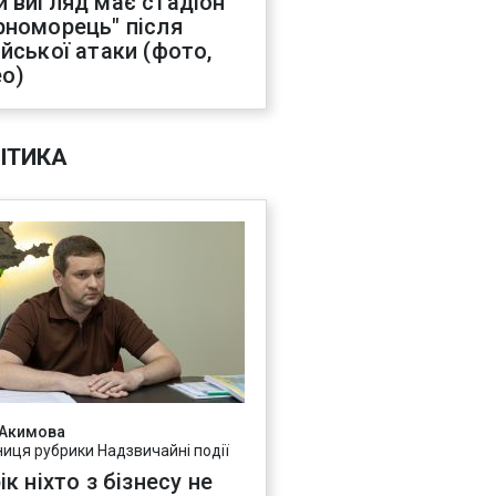
й вигляд має стадіон
рноморець" після
ійської атаки (фото,
ео)
ІТИКА
 Акимова
ниця рубрики Надзвичайні події
ік ніхто з бізнесу не