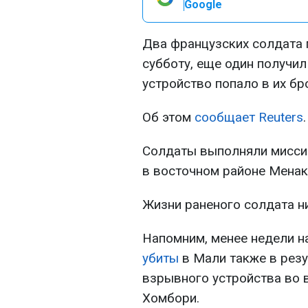
Google
Два французских солдата 
субботу, еще один получи
устройство попало в их бр
Об этом
сообщает Reuters
.
Солдаты выполняли мисси
в восточном районе Менак
Жизни раненого солдата ни
Напомним, менее недели 
убиты
в Мали также в рез
взрывного устройства во 
Хомбори.