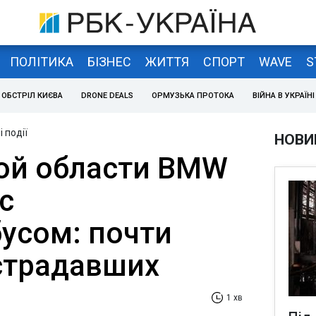
ПОЛІТИКА
БІЗНЕС
ЖИТТЯ
СПОРТ
WAVE
S
ОБСТРІЛ КИЄВА
DRONE DEALS
ОРМУЗЬКА ПРОТОКА
ВІЙНА В УКРАЇНІ
 події
НОВИ
ой области BMW
с
усом: почти
страдавших
1 хв