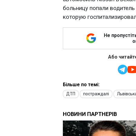
больницу попали водитель 
которую госпитализировал
Не пропустіт
о
Або читайте
Більше по темі:
ДТП
постраждалі
Львівськ