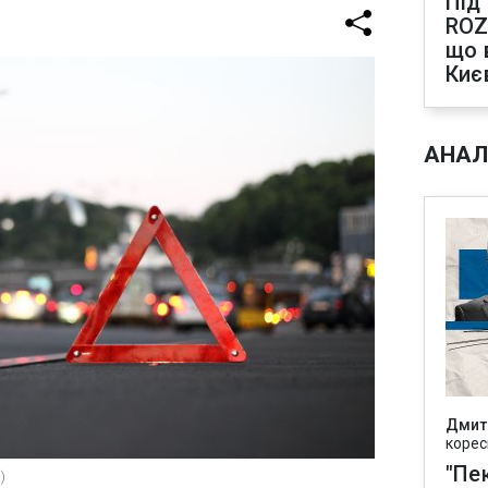
Під
ROZ
що 
Киє
АНАЛ
Дмит
корес
"Пек
)