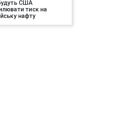
будуть США
илювати тиск на
ійську нафту