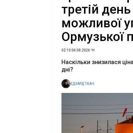
третій день
можливої у
Ормузької 
02:10 06.08.2026 Чт
Наскільки знизилася ціна
дні?
ЕДУАРД ТКАЧ