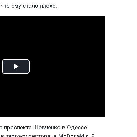
 что ему стало плохо.
Play
Video
на проспекте Шевченко в Одессе
в террасу ресторана McDonald's. В