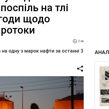
 поспіль на тлі
годи щодо
протоки
2 хв
 на одну з марок нафти за останні 3
АНАЛ