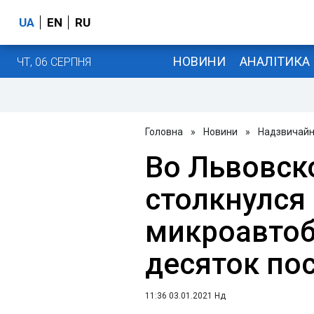
UA
EN
RU
НОВИНИ
АНАЛІТИКА
ЧТ, 06 СЕРПНЯ
Головна
»
Новини
»
Надзвичайні
Во Львовск
столкнулся 
микроавтоб
десяток по
11:36 03.01.2021 Нд