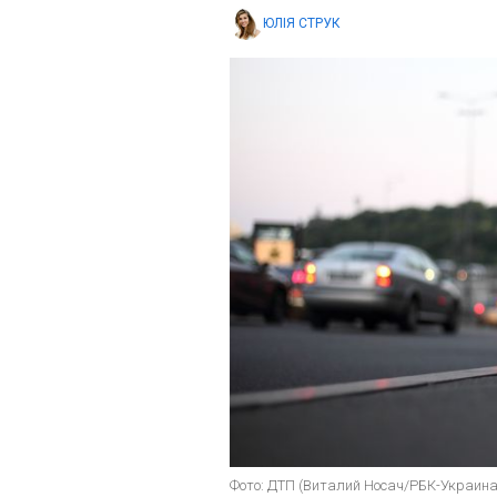
ЮЛІЯ СТРУК
Фото: ДТП (Виталий Носач/РБК-Украина