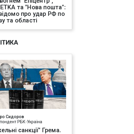
 вогнем "Епіцентр",
ETKA та "Нова пошта":
відомо про удар РФ по
ву та області
ІТИКА
ро Сидоров
пондент РБК-Україна
ельні санкції" Грема.