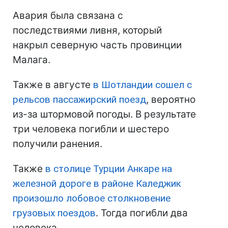
Авария была связана с
последствиями ливня, который
накрыл северную часть провинции
Малага.
Также в августе
в Шотландии сошел с
рельсов пассажирский поезд
, вероятно
из-за штормовой погоды. В результате
три человека погибли и шестеро
получили ранения.
Также
в столице Турции Анкаре на
железной дороге в районе Каледжик
произошло лобовое столкновение
грузовых поездов
. Тогда погибли два
человека.