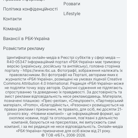
Розваги
Політика конфіденційності
Lifestyle
Контакти
Команда
Вакансії в РБК-Україна
Розмістити рекламу
Ідентифікатор онлайн-медіа в Реєстрі суб’єктів у сфері медіа —
R40-05347 Інформаційний портал «РБК-Україна» має тримовну
версію (українську, російську та англійську), головна сторінка
порталу -
https://www.rbc.ua
. Фотографії, зображення належать їх
правовласникам. Всі фотографії на Порталі, авторами яких є
журналісти «РБК-Україна», розміщені на умовах ліцензії Creative
Commons Attribution 4.0 International. Редакція «РБК-Україна» може
не поділяти точку зору авторів. Оціночні судження не підлягають
спростуванню та доведенню їх правдивості. За достовірність та
зміст реклами відповідальність несе рекламодавець. Матеріали,
позначені плашкою: «Прес-релізи», «Спецпроект», «Партнерський
матеріал», «Promo», «Благодійність», «Резонанс» розміщуються на
правах реклами і призначені, як правило, для осіб, які досягли 21-
річного віку. «Новини компанії» - це інформаційний формат, що
охоплює новини, події та оголошення, пов'язані з діяльністю
компаній, базуються на пресрелізах, які випускають самі
компанії, і за які редакція не несе відповідальність. Онлайн-медіа
«РБК-Україна» призначене для осіб віком від 21 року.
© ТОВ «УБТ», 2006-2026.