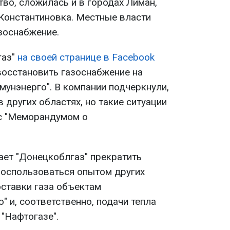
ство, сложилась и в городах Лиман,
Константиновка. Местные власти
зоснабжение.
газ"
на своей странице в Facebook
восстановить газоснабжение на
унэнерго". В компании подчеркнули,
в других областях, но такие ситуации
 с "Меморандумом о
ает "Донецкоблгаз" прекратить
воспользоваться опытом других
оставки газа объектам
 и, соответственно, подачи тепла
 "Нафтогазе".