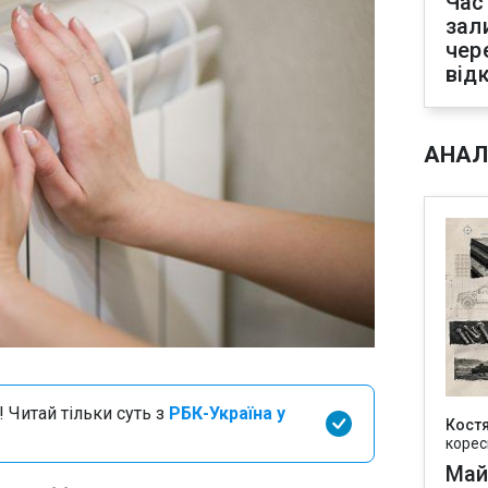
Час
зал
чер
від
АНАЛ
 Читай тільки суть з
РБК-Україна у
Кост
корес
Май