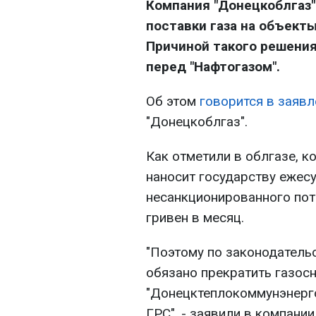
Компания "Донецкоблгаз" 
поставки газа на объект
Причиной такого решени
перед "Нафтогазом".
Об этом
говорится в заявл
"Донецкоблгаз".
Как отметили в облгазе, 
наносит государству ежес
несанкционированного пот
гривен в месяц.
"Поэтому по законодатель
обязано прекратить газо
"Донецктеплокоммунэнерго
ГРС", - заявили в компании