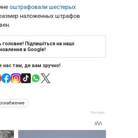
аине
оштрафовали шестерых
 размер наложенных штрафов
вен.
ь головне! Підпишіться на наші
новлення в Google!
 нас там, де вам зручно!
оснабжение