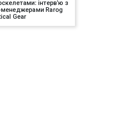
оскелетами: інтерв'ю з
-менеджерами Rarog
ical Gear