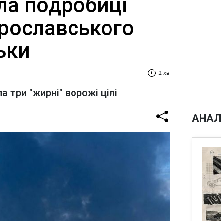
ла подробиці
рославського
льки
2 хв
а три "жирні" ворожі цілі
АНАЛ