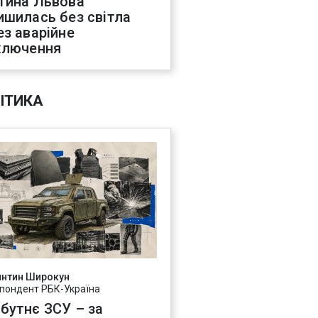
тина Львова
ишилась без світла
ез аварійне
ключення
ІТИКА
янтин Широкун
пондент РБК-Україна
бутнє ЗСУ – за