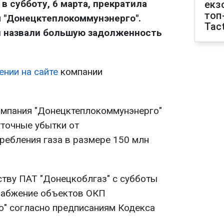
в субботу, 6 марта, прекратила
екз
топ
ы "Донецктеплокоммунэнерго".
Tact
я назвали большую задолженность
ении на сайте
компании
компания "Донецктеплокоммунэнерго"
уточные убытки от
ребления газа в размере 150 млн
ству ПАТ "Донецкоблгаз" с субботы
снабжение объектов ОКП
" согласно предписаниям Кодекса
.