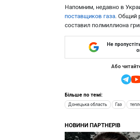
Напомним, недавно в Укр
поставщиков газа
. Общий
составил полмиллиона гри
Не пропустіт
о
Або читайте
Більше по темі:
Донецька область
Газ
тепл