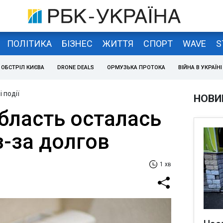
ПОЛІТИКА
БІЗНЕС
ЖИТТЯ
СПОРТ
WAVE
S
ОБСТРІЛ КИЄВА
DRONE DEALS
ОРМУЗЬКА ПРОТОКА
ВІЙНА В УКРАЇНІ
 події
НОВИ
бласть осталась
з-за долгов
1 хв