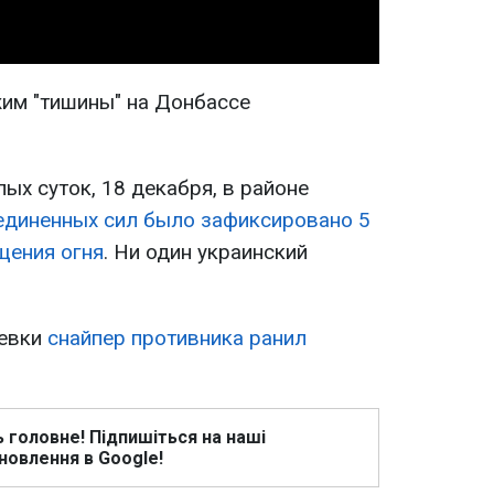
жим "тишины" на Донбассе
ых суток, 18 декабря, в районе
диненных сил было зафиксировано 5
щения огня
. Ни один украинский
еевки
снайпер противника ранил
ь головне! Підпишіться на наші
новлення в Google!