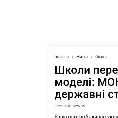
Головна
»
Життя
»
Освіта
Школи пере
моделі: МО
державні с
08:20 08.08.2026 Сб
В школах побільшає україн