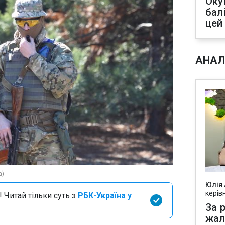
Оку
бал
цей
АНАЛ
а)
Юлія
керів
 Читай тільки суть з
РБК-Україна у
За р
жал