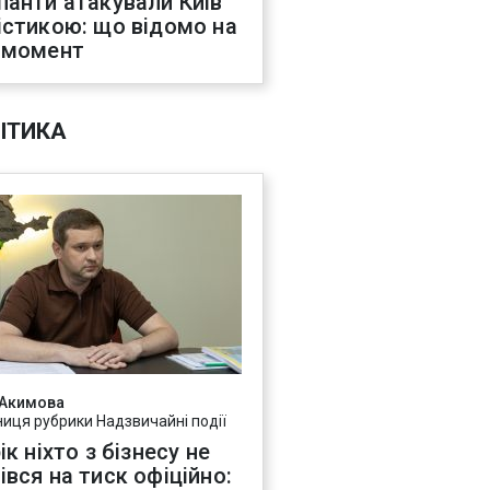
панти атакували Київ
істикою: що відомо на
 момент
ІТИКА
 Акимова
ниця рубрики Надзвичайні події
ік ніхто з бізнесу не
івся на тиск офіційно: