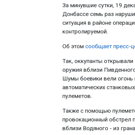
За минувшие сутки, 19 дек
Донбассе семь раз наруши
ситуация в районе операц
контролируемой.
Об этом
сообщает пресс-ц
Так, оккупанты открывали 
оружия вблизи Пивденного
Шумы боевики вели огонь 
автоматических станковых
пулеметов.
Также с помощью пулемет
провокационный обстрел п
вблизи Водяного - из гран