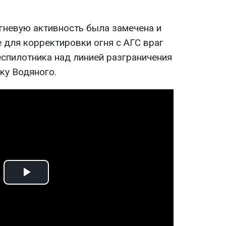
гневую активность была замечена и
 для корректировки огня с АГС враг
спилотника над линией разграничения
ку Водяного.
Play
Video