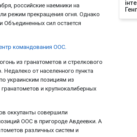
інт
абря, российские наемники на
Ген
ли режим прекращения огня. Однако
ии Объединенных сил остается
ентр командования ООС.
огонь из гранатометов и стрелкового
. Недалеко от населенного пункта
по украинским позициям из
 гранатометов и крупнокалиберных
ов оккупанты совершили
озиций ООС в пригороде Авдеевки. А
атометов различных систем и