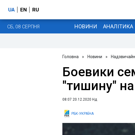
UA
EN
RU
НОВИНИ
АНАЛІТИКА
СБ, 08 СЕРПНЯ
Головна
»
Новини
»
Надзвичайні
Боевики се
"тишину" н
08:07 20.12.2020 Нд
РБК-УКРАЇНА