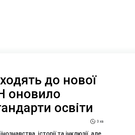
ходять до нової
Н оновило
тандарти освіти
3 хв
ознавства, історії та інклюзії, але