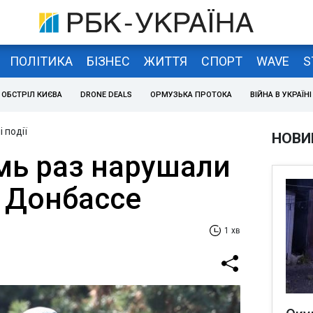
ПОЛІТИКА
БІЗНЕС
ЖИТТЯ
СПОРТ
WAVE
S
ОБСТРІЛ КИЄВА
DRONE DEALS
ОРМУЗЬКА ПРОТОКА
ВІЙНА В УКРАЇНІ
 події
НОВИ
мь раз нарушали
а Донбассе
1 хв