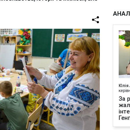
АНАЛ
Юлія
керів
За р
жал
інт
Ген