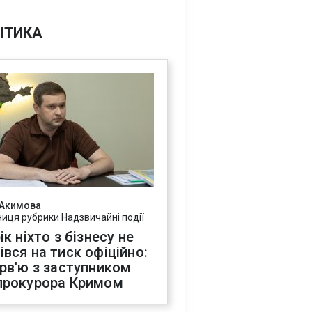
ІТИКА
 Акимова
ниця рубрики Надзвичайні події
ік ніхто з бізнесу не
івся на тиск офіційно:
ерв'ю з заступником
прокурора Кримом