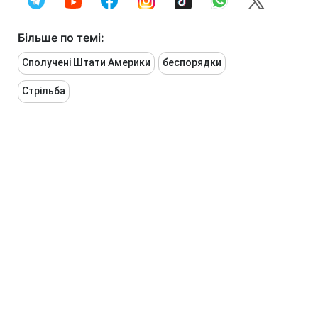
Більше по темі:
Сполучені Штати Америки
беспорядки
Стрільба