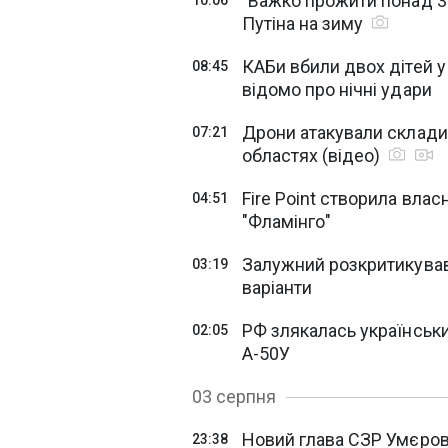
"Важко прожити понад 3 
10:06
Путіна на зиму
КАБи вбили двох дітей у
08:45
відомо про нічні удари
Дрони атакували склади 
07:21
областях (відео)
Fire Point створила вла
04:51
"Фламінго"
Залужний розкритикував 
03:19
варіанти
РФ злякалась українських
02:05
А-50У
03 серпня
Новий глава СЗР Умєров 
23:38