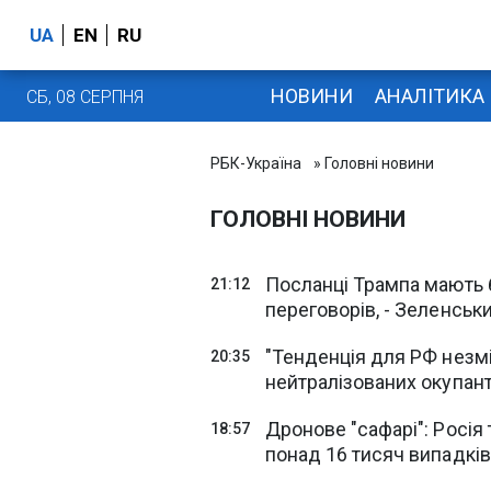
UA
EN
RU
НОВИНИ
АНАЛІТИКА
СБ, 08 СЕРПНЯ
РБК-Україна
» Головні новини
ГОЛОВНІ НОВИНИ
Посланці Трампа мають б
21:12
переговорів, - Зеленськ
"Тенденція для РФ незмі
20:35
нейтралізованих окупанті
Дронове "сафарі": Росія 
18:57
понад 16 тисяч випадків