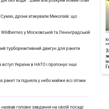
дні без води": Шмигаль розкрив новий план
 Сумах, дрони атакували Миколаїв: що
Wildberries у Московській та Ленінградській
Ю
к
сний турбореактивний двигун для ракети
З
ж
і
вступ України в НАТО і пропонує інші
Г
 ракет та підняла у небо майже всі літаки
назвав головні завдання на своїй посаді