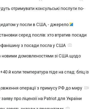
дуть отримувати консульські послуги по-
идатом у посли в США, - джерело
тановки серед послів: хто втратив посади
ефанішину з посади посла у США
ав новими домовленостями зі США щодо
+40 й коли температура піде на спад: бліц із
овження операції з примусу РФ до миру
аяву про ліцензії на Patriot для України
ру, горять склади з продуктами