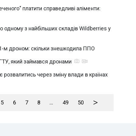
ченого" платити справедливі аліменти:
 одному з найбільших складів Wildberries у
81-м дроном: скільки знешкодила ППО
БГТУ, який займався дронами
ує розвалитись через зміну влади в країнах
>
5
6
7
8
...
49
50