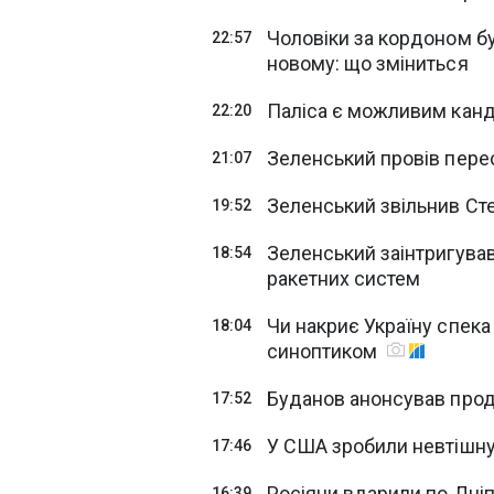
Чоловіки за кордоном бу
22:57
новому: що зміниться
Паліса є можливим канд
22:20
Зеленський провів перес
21:07
Зеленський звільнив Ст
19:52
Зеленський заінтригув
18:54
ракетних систем
Чи накриє Україну спека 
18:04
синоптиком
Буданов анонсував прод
17:52
У США зробили невтішну з
17:46
Росіяни вдарили по Дніп
16:39