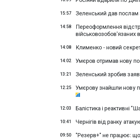
Зеленський дав послам
15:57
Переоформлення відстро
14:58
військовозобов'язаних в
Клименко - новий секре
14:08
Умєров отримав нову пос
14:02
Зеленський зробив заяв
13:21
Умєрову знайшли нову по
12:25
Балістика і реактивні "Ш
12:03
Чернігів від ранку атак
10:41
"Резерв+" не працює: щ
09:50