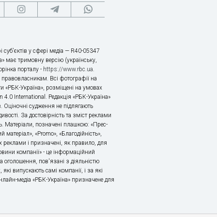
і суб’єктів у сфері медіа — R40-05347
» має тримовну версію (українську,
торінка порталу -
https://www.rbc.ua
.
х правовласникам. Всі фотографії на
ти «РБК-Україна», розміщені на умовах
n 4.0 International. Редакція «РБК-Україна»
в. Оціночні судження не підлягають
ивості. За достовірність та зміст реклами
ь. Матеріали, позначені плашкою: «Прес-
й матеріал», «Promo», «Благодійність»,
 реклами і призначені, як правило, для
«Новини компанії» - це інформаційний
а оголошення, пов'язані з діяльністю
 які випускають самі компанії, і за які
 Онлайн-медіа «РБК-Україна» призначене для