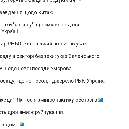
 завдання щодо Китаю
чки "на іншу": що змінилось для
 Україні
тар РНБО: Зеленський підписав указ
аду в секторі безпеки: указ Зеленського
у щодо нової посади Умєрова
саду, і це не посол, - джерело РБК-Україна
ахеди". Як Росія змінює тактику обстрілів
ують дронами: є руйнування
о відомо