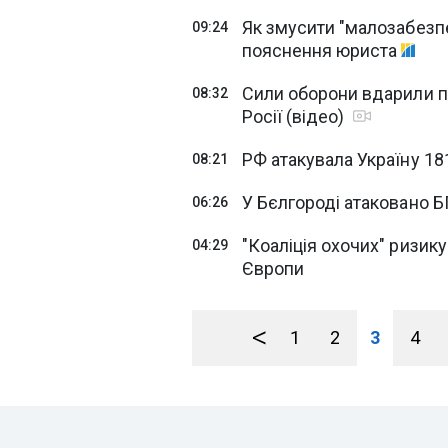
Як змусити "малозабезпе
09:24
пояснення юриста
Сили оборони вдарили по
08:32
Росії (відео)
РФ атакувала Україну 1
08:21
У Бєлгороді атаковано 
06:26
"Коаліція охочих" ризик
04:29
Європи
<
1
2
3
4