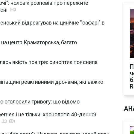
очі": чоловік розповів про пережите
соні
енський відреагував на цинічне "сафарі" в
 на центр Краматорська, багато
лась якість повітря: синоптик пояснила
П
ч
б
ігівщині реактивними дронами, які важко
R
во оголосили тривогу: що відомо
АН
rries і не тільки: хронологія 40-денної
ї