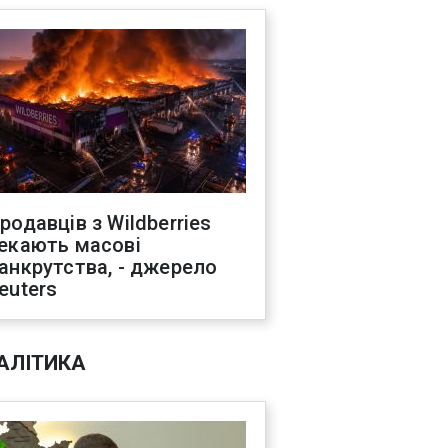
родавців з Wildberries
екають масові
анкрутства, - джерело
euters
АЛІТИКА