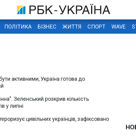
ПОЛІТИКА
БІЗНЕС
ЖИТТЯ
СПОРТ
WAVE
S
ути активними, Україна готова до
ий
нна". Зеленський розкрив кількість
в у липні
тероризує цивільних українців, зафіксовано
НО