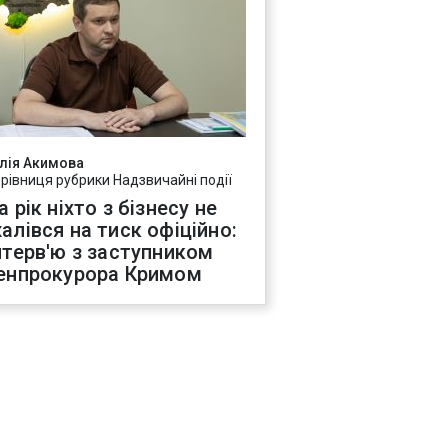
лія Акимова
ерівниця рубрики Надзвичайні події
а рік ніхто з бізнесу не
алівся на тиск офіційно:
нтерв'ю з заступником
енпрокурора Кримом