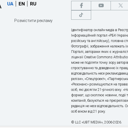
UA
EN
RU
Розмістити рекламу
Ідентифікатор онлайн-медіа в Реєстр
Інформаційний портал «РБК-Україна
російську та англійську), головна с
Фотографії, зображення належать ї
Порталі, авторами яких є журналіс
ліцензії Creative Commons Attributio
може не поділяти точку зору авторі
спростуванню та доведенню їх правд
відповідальність несе рекламодавец
релізи», «Спецпроект», «Партнерськи
«Резонанс» розміщуються на правах
осіб, які досягли 21-річного віку. 
формат, що охоплює новини, події т
компаній, базуються на пресрелізах,
редакція не несе відповідальність.
осіб віком від 21 року.
© LLC «UBT MEDIA», 2006-2026.