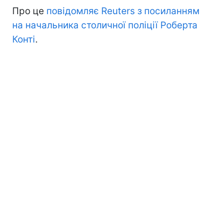
Про це
повідомляє Reuters з посиланням
на начальника столичної поліції Роберта
Конті
.