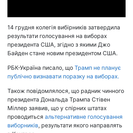
Video
14 грудня колегія вибірників затвердила
результати голосування на виборах
президента США, згідно з якими Джо
Байден стане новим президентом США.
РБК-Україна писало, що
Трамп не планує
публічно визнавати поразку на виборах.
Також повідомлялося, що радник чинного
президента Дональда Трампа Стівен
Міллер заявив, що у спірних штатах
проводиться
альтернативне голосування
виборників
, результати якого направлять