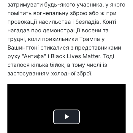
затримувати будь-якого учасника, у якого
помітить вогнепальну зброю або ж при
провокації насильства і безладів. Конті
нагадав про демонстрації восени та
грудні, коли прихильники Трампа у
Вашингтоні стикалися з представниками
руху "Антифа" і Black Lives Matter. Тоді
сталося кілька бійок, в тому числі із
застосуванням холодної зброї.
Play