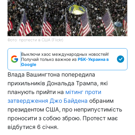
Фото: протести в США (Flickr)
Выключи хаос международных новостей!
Получай только важное из
РБК-Украина в
Google
Влада Вашингтона попередила
прихильників Дональда Трампа, які
планують прийти на
мітинг проти
затвердження Джо Байдена
обраним
президентом США, про неприпустимість
проносити з собою зброю. Протест має
відбутися 6 січня.