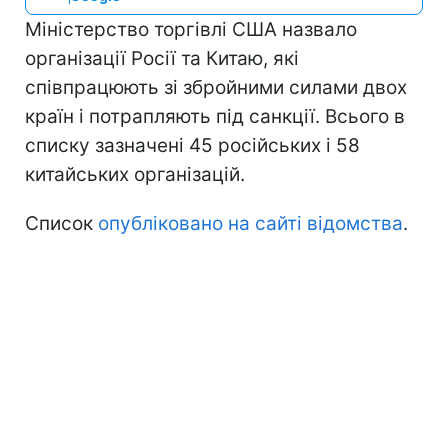
Міністерство торгівлі США назвало
організації Росії та Китаю, які
співпрацюють зі збройними силами двох
країн і потрапляють під санкції. Всього в
списку зазначені 45 російських і 58
китайських організацій.
Список
опубліковано на сайті відомства
.