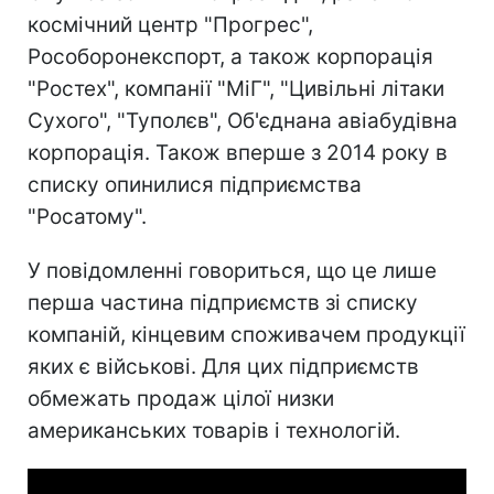
космічний центр "Прогрес",
Рособоронекспорт, а також корпорація
"Ростех", компанії "МіГ", "Цивільні літаки
Сухого", "Туполєв", Об'єднана авіабудівна
корпорація. Також вперше з 2014 року в
списку опинилися підприємства
"Росатому".
У повідомленні говориться, що це лише
перша частина підприємств зі списку
компаній, кінцевим споживачем продукції
яких є військові. Для цих підприємств
обмежать продаж цілої низки
американських товарів і технологій.