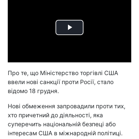
Play
Video
Про те, що Міністерство торгівлі США
ввели нові санкції проти Росії, стало
відомо 18 грудня.
Нові обмеження запровадили проти тих,
хто причетний до діяльності, яка
суперечить національній безпеці або
інтересам США в міжнародній політиці.