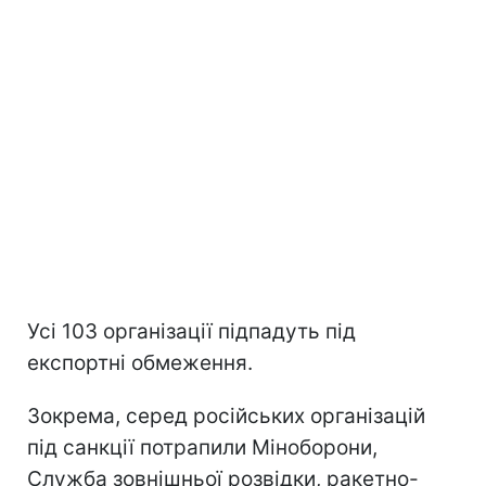
Усі 103 організації підпадуть під
експортні обмеження.
Зокрема, серед російських організацій
під санкції потрапили Міноборони,
Служба зовнішньої розвідки, ракетно-