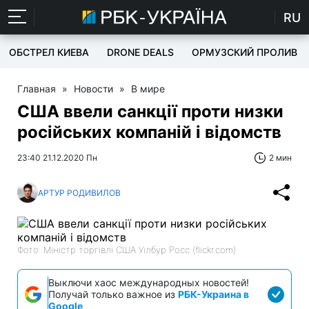
RU
ОБСТРЕЛ КИЕВА
DRONE DEALS
ОРМУЗСКИЙ ПРОЛИВ
Главная
»
Новости
»
В мире
США ввели санкції проти низки
російських компаній і відомств
23:40 21.12.2020 Пн
2 мин
АРТУР РОДИВИЛОВ
Фото: Міністр торгівлі США Уілбур Росс (flickr.com)
Выключи хаос международных новостей!
Получай только важное из
РБК-Украина в
Google