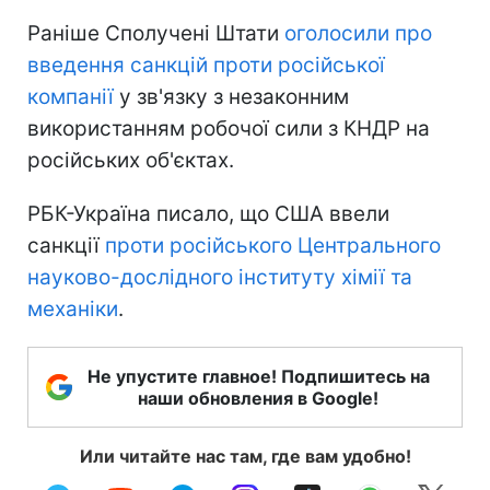
Раніше Сполучені Штати
оголосили про
введення санкцій проти російської
компанії
у зв'язку з незаконним
використанням робочої сили з КНДР на
російських об'єктах.
РБК-Україна писало, що США ввели
санкції
проти російського Центрального
науково-дослідного інституту хімії та
механіки
.
Не упустите главное! Подпишитесь на
наши обновления в Google!
Или читайте нас там, где вам удобно!