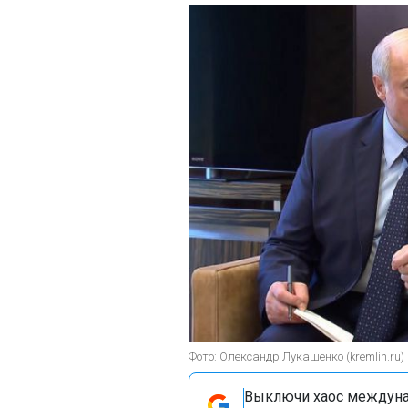
Фото: Олександр Лукашенко (kremlin.ru)
Выключи хаос междуна