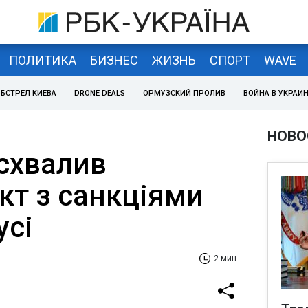
ПОЛИТИКА
БИЗНЕС
ЖИЗНЬ
СПОРТ
WAVE
БСТРЕЛ КИЕВА
DRONE DEALS
ОРМУЗСКИЙ ПРОЛИВ
ВОЙНА В УКРАИ
НОВО
схвалив
кт з санкціями
усі
2 мин