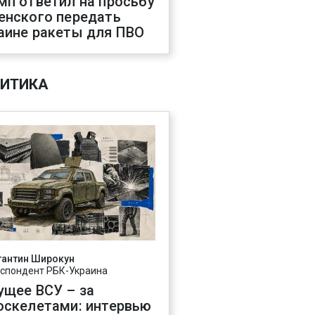
мп ответил на просьбу
енского передать
аине ракеты для ПВО
ИТИКА
тантин Широкун
спондент РБК-Украина
ущее ВСУ – за
оскелетами: интервью