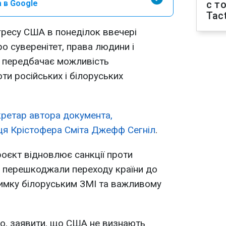
 в Google
с т
Tact
гресу США в понеділок ввечері
о суверенітет, права людини і
ін передбачає можливість
ти російських і білоруських
кретар автора документа,
ця Крістофера Сміта Джефф Сегніл
.
оєкт відновлює санкції проти
кі перешкоджали переходу країни до
тримку білоруським ЗМІ та важливому
го, заявити, що США не визнають