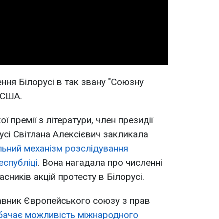
Video
ння Білорусі в так звану "Союзну
 США.
ї премії з літератури, член президії
усі Світлана Алексієвич закликала
льний механізм розслідування
спубліці
. Вона нагадала про численні
сників акцій протесту в Білорусі.
авник Європейського союзу з прав
бачає можливість міжнародного