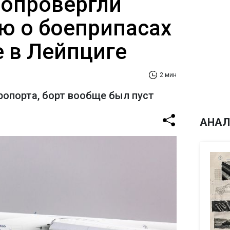
 опровергли
 о боеприпасах
е в Лейпциге
2 мин
ропорта, борт вообще был пуст
АНАЛ