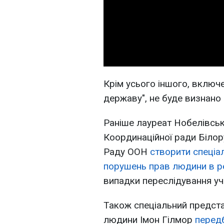
Крім усього іншого, включе
державу", не буде визнано
Раніше лауреат Нобелівсько
Координаційної ради Білор
Раду ООН
створити спеціа
порушень прав людини в ре
випадки переслідування уча
Також спеціальний предст
людини Імон Гілмор
перед