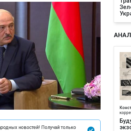
Тра
Зел
Укр
АНАЛ
Конс
корре
Буд
экз
родных новостей! Получай только