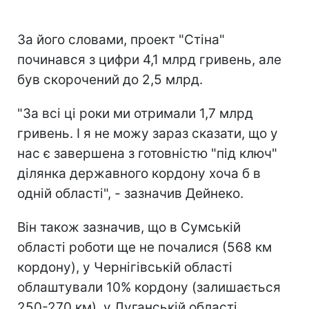
За його словами, проект "Стіна"
починався з цифри 4,1 млрд гривень, але
був скорочений до 2,5 млрд.
"За всі ці роки ми отримали 1,7 млрд
гривень. І я не можу зараз сказати, що у
нас є завершена з готовністю "під ключ"
ділянка державного кордону хоча б в
одній області", - зазначив Дейнеко.
Він також зазначив, що в Сумській
області роботи ще не почалися (568 км
кордону), у Чернігівській області
облаштували 10% кордону (залишається
250-270 км), у Луганській області