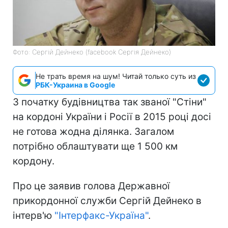
Фото: Сергій Дейнеко (facebook Сергія Дейнеко)
Не трать время на шум! Читай только суть из
РБК-Украина в Google
З початку будівництва так званої "Стіни"
на кордоні України і Росії в 2015 році досі
не готова жодна ділянка. Загалом
потрібно облаштувати ще 1 500 км
кордону.
Про це заявив голова Державної
прикордонної служби Сергій Дейнеко в
інтерв'ю
"Інтерфакс-Україна"
.