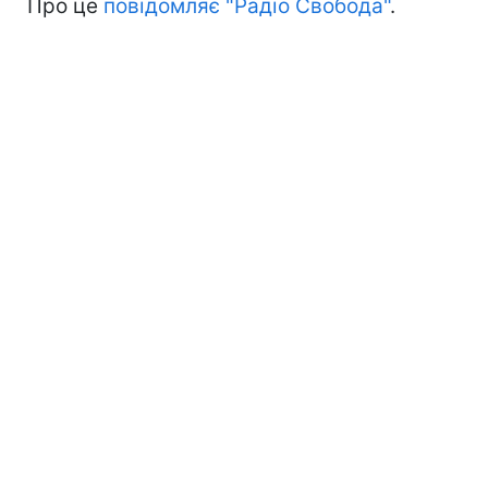
Про це
повідомляє "Радіо Свобода"
.