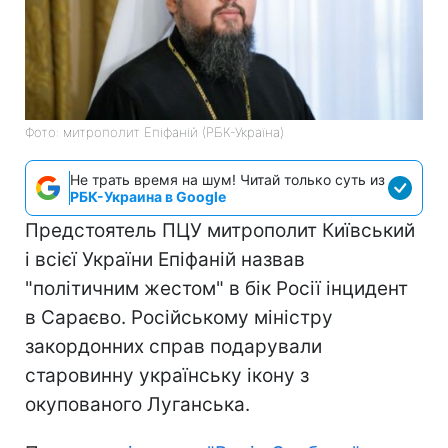
Фото: митрополит Епіфаній (РБК-Україна)
Не трать время на шум! Читай только суть из
РБК-Украина в Google
Предстоятель ПЦУ митрополит Київський
і всієї України Епіфаній назвав
"політичним жестом" в бік Росії інцидент
в Сараєво. Російському міністру
закордонних справ подарували
старовинну українську ікону з
окупованого Луганська.