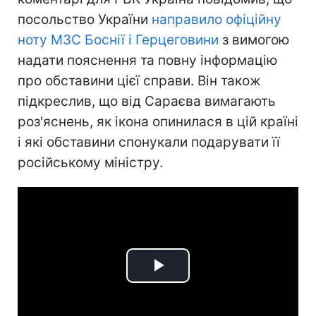
посольство України
направило офіційну
ноту МЗС Боснії і Герцеговини
з вимогою
надати пояснення та повну інформацію
про обставини цієї справи. Він також
підкреслив, що від Сараєва вимагають
роз'яснень, як ікона опинилася в цій країні
і які обставини спонукали подарувати її
російському міністру.
Play
Video