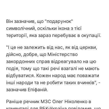
Він зазначив, що "подарунок"
символічний, оскільки ікона з тієї
території, яка зараз перебуває в окупації.
"І це не залежить від нас, як від церкви,
дійсно, добре, що Міністерство
закордонних справ відреагувало на цю
подія, тому що такі речі взагалі не мають
відбуватися. Кожен народ має поважати
інші народи та не робити таких вчинків", -
зазначив Епіфаній.
Раніше речник МЗС Олег Ніколенко в
коментарі для РБК-Україна повідомив, що