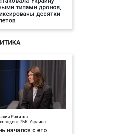
атаковала Украину
ными типами дронов,
иксированы десятки
летов
ИТИКА
асия Рокитна
спондент РБК-Украина
нь начался с его