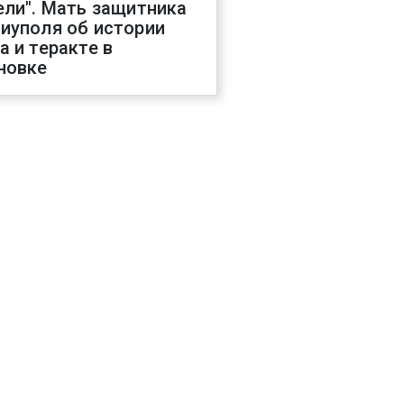
ели". Мать защитника
иуполя об истории
а и теракте в
новке