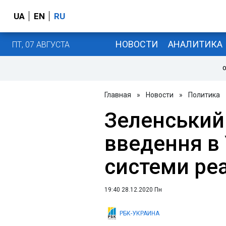
UA
EN
RU
НОВОСТИ
АНАЛИТИКА
ПТ, 07 АВГУСТА
О
Главная
»
Новости
»
Политика
Зеленський
введення в 
системи реа
19:40 28.12.2020 Пн
РБК-УКРАИНА