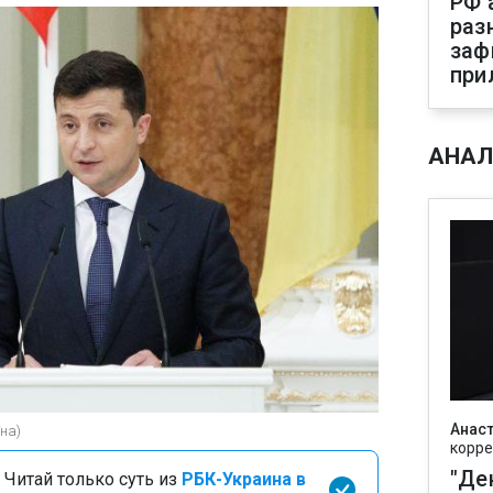
РФ 
раз
заф
при
АНАЛ
Анаст
на)
корре
"Де
 Читай только суть из
РБК-Украина в