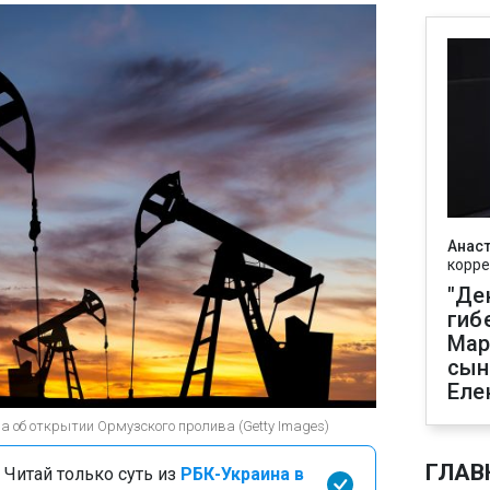
Анаст
корре
"Де
гиб
Мар
сын
Еле
ва об открытии Ормузского пролива (Getty Images)
ГЛАВ
 Читай только суть из
РБК-Украина в