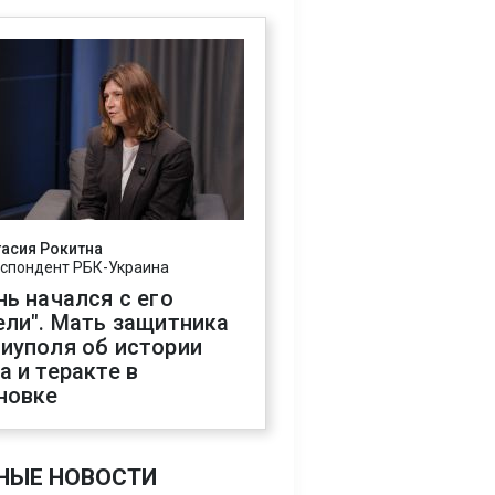
асия Рокитна
спондент РБК-Украина
нь начался с его
ели". Мать защитника
иуполя об истории
а и теракте в
новке
НЫЕ НОВОСТИ