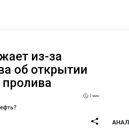
жает из-за
ва об открытии
 пролива
2 мин
нефть?
АНАЛ