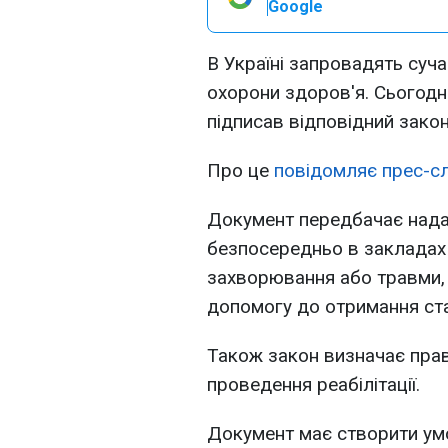
Google
В Україні запровадять суча
охорони здоров'я. Сьогод
підписав відповідний закон
Про це
повідомляє прес-с
Документ передбачає надан
безпосередньо в закладах 
захворювання або травми, 
допомогу до отримання ста
Також закон визначає право
проведення реабілітації.
Документ має створити умо