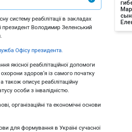
гиб
Мар
сын
сну систему реабілітації в закладах
Еле
ні президент Володимир Зеленський
.
лужба Офісу президента.
ня якісної реабілітаційної допомоги
охорони здоров’я із самого початку
а також описує реабілітаційну
тусу особи з інвалідністю.
ві, організаційні та економічні основи
ви для формування в Україні сучасної