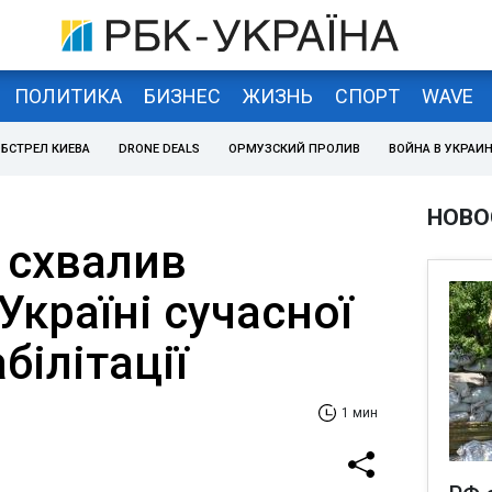
ПОЛИТИКА
БИЗНЕС
ЖИЗНЬ
СПОРТ
WAVE
БСТРЕЛ КИЕВА
DRONE DEALS
ОРМУЗСКИЙ ПРОЛИВ
ВОЙНА В УКРАИ
НОВО
 схвалив
Україні сучасної
білітації
1 мин