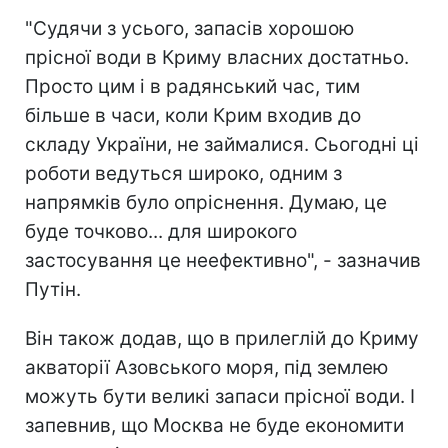
"Судячи з усього, запасів хорошою
прісної води в Криму власних достатньо.
Просто цим і в радянський час, тим
більше в часи, коли Крим входив до
складу України, не займалися. Сьогодні ці
роботи ведуться широко, одним з
напрямків було опріснення. Думаю, це
буде точково... для широкого
застосування це неефективно", - зазначив
Путін.
Він також додав, що в прилеглій до Криму
акваторії Азовського моря, під землею
можуть бути великі запаси прісної води. І
запевнив, що Москва не буде економити