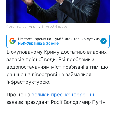
Фото: Володимир Путін (GettyImages)
Не трать время на шум! Читай только суть из
РБК-Украина в Google
В окупованому Криму достатньо власних
запасів прісної води. Всі проблеми з
водопостачанням міст пов'язані з тим, що
раніше на півострові не займалися
інфраструктурою.
Про це на
великій прес-конференції
заявив президент Росії Володимир Путін.