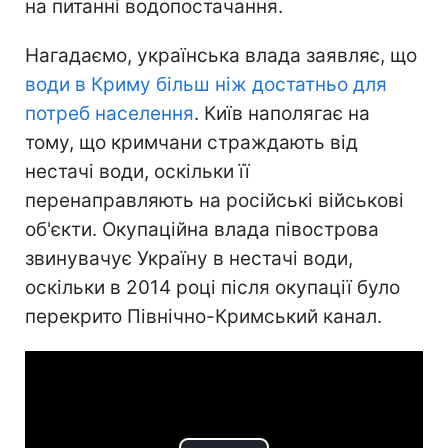
на питанні водопостачання.
Нагадаємо, українська влада заявляє, що
води в Криму більш ніж достатньо для
потреб населення
. Київ наполягає на
тому, що кримчани страждають від
нестачі води, оскільки її
перенаправляють на російські військові
об'єкти. Окупаційна влада півострова
звинувачує Україну в нестачі води,
оскільки в 2014 році після окупації було
перекрито Північно-Кримський канал.