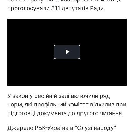
проголосували 311 депутатів Ради.
Play
Video
У закон у сесійній залі включили ряд
норм, які профільний комітет відхилив при
підготовці документа до другого читання.
Джерело РБК-Україна в "Слузі народу"