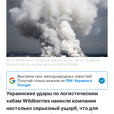
Фото: Wildberries потеряла значительную часть складских
мощностей из-за атак дронов (Getty Images)
Выключи хаос международных новостей!
Получай только важное из
РБК-Украина в
Google
Украинские удары по логистическим
хабам Wildberries нанесли компании
настолько серьезный ущерб, что для