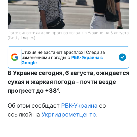
Фото: синоптики дали прогноз погоды в Украине на 6 августа
(Getty Images)
Стихия не застанет врасплох! Следи за
изменениями погоды с
РБК-Украина в
Google
В Украине сегодня, 6 августа, ожидается
сухая и жаркая погода - почти везде
прогреет до +38°.
Об этом сообщает
РБК-Украина
со
ссылкой на
Укргидрометцентр
.