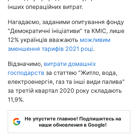
інших операційних витрат.
Нагадаємо, заданими опитування фонду
"Демократичні ініціативи" та КМІС, лише
12% українців вважають
можливим
зменшення тарифів 2021 році
.
Відзначимо,
витрати домашніх
господарств
за статтею "Житло, вода,
електроенергія, газ та інші види палива"
за третій квартал 2020 року складають
11,9%.
Не упустите главное! Подпишитесь на
наши обновления в Google!