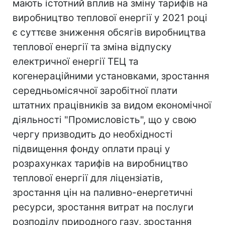
мають істотний вплив на зміну тарифів на
виробництво теплової енергії у 2021 році
є суттєве зниження обсягів виробництва
теплової енергії та зміна відпуску
електричної енергії ТЕЦ та
когенераційними установками, зростання
середньомісячної заробітної плати
штатних працівників за видом економічної
діяльності "Промисловість", що у свою
чергу призводить до необхідності
підвищення фонду оплати праці у
розрахунках тарифів на виробництво
теплової енергії для ліцензіатів,
зростання цін на паливно-енергетичні
ресурси, зростання витрат на послуги
розподілу природного газу, зростання