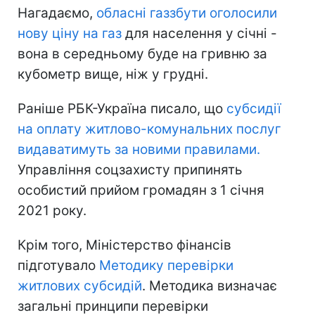
Нагадаємо,
обласні газзбути оголосили
нову ціну на газ
для населення у січні -
вона в середньому буде на гривню за
кубометр вище, ніж у грудні.
Раніше РБК-Україна писало, що
субсидії
на оплату житлово-комунальних послуг
видаватимуть за новими правилами.
Управління соцзахисту припинять
особистий прийом громадян з 1 січня
2021 року.
Крім того, Міністерство фінансів
підготувало
Методику перевірки
житлових субсидій
. Методика визначає
загальні принципи перевірки