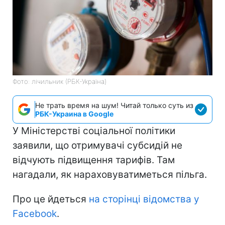
Фото: лічильник (РБК-Україна)
Не трать время на шум! Читай только суть из
РБК-Украина в Google
У Міністерстві соціальної політики
заявили, що отримувачі субсидій не
відчують підвищення тарифів. Там
нагадали, як нараховуватиметься пільга.
Про це йдеться
на сторінці відомства у
Facebook
.