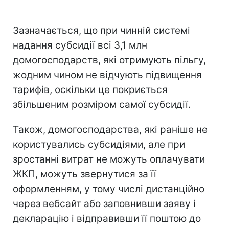
Зазначається, що при чинній системі
надання субсидії всі 3,1 млн
домогосподарств, які отримують пільгу,
жодним чином не відчують підвищення
тарифів, оскільки це покриється
збільшеним розміром самої субсидії.
Також, домогосподарства, які раніше не
користувались субсидіями, але при
зростанні витрат не можуть оплачувати
ЖКП, можуть звернутися за її
оформленням, у тому числі дистанційно
через вебсайт або заповнивши заяву і
декларацію і відправивши її поштою до