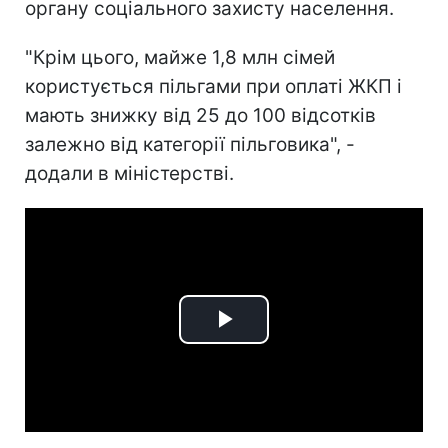
органу соціального захисту населення.
"Крім цього, майже 1,8 млн сімей
користується пільгами при оплаті ЖКП і
мають знижку від 25 до 100 відсотків
залежно від категорії пільговика", -
додали в міністерстві.
Play
Video