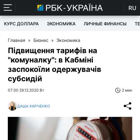
RU
КУРС ДОЛЛАРА
ЭКОНОМИКА
ЛИЧНЫЕ ФИНАНСЫ
T
Главная
»
Бизнес
»
Экономика
Підвищення тарифів на
"комуналку": в Кабміні
заспокоїли одержувачів
субсидій
07:30 29.12.2020 Вт
2 мин
ДАША ХАРЧЕНКО