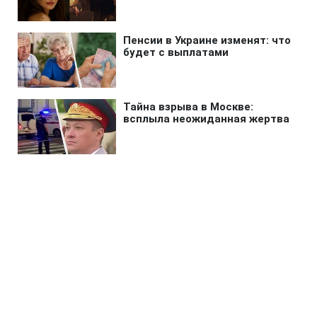
Главная
»
Бизнес
»
Экономика
США ударили санкциями по
"теневой банковской системе"
Ирана
22:12 07.08.2026 Пт
2 мин