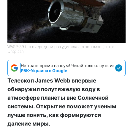
WASP-39 b в очередной раз удивила астрономов (фото:
Unsplash)
Не трать время на шум! Читай только суть из
РБК-Украина в Google
Телескоп James Webb впервые
обнаружил полутяжелую воду в
атмосфере планеты вне Солнечной
системы. Открытие поможет ученым
лучше понять, как формируются
далекие миры.