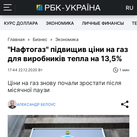
RU
КУРС ДОЛЛАРА
ЭКОНОМИКА
ЛИЧНЫЕ ФИНАНСЫ
T
Главная
»
Бизнес
»
Экономика
"Нафтогаз" підвищив ціни на газ
для виробників тепла на 13,5%
17:44 22.12.2020 Вт
1 мин
Ціни на газ знову почали зростати після
місячної паузи
АЛЕКСАНДР БЕЛОУС