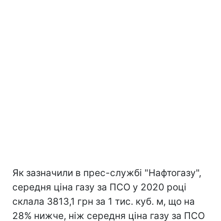
Як зазначили в прес-службі "Нафтогазу",
середня ціна газу за ПСО у 2020 році
склала 3813,1 грн за 1 тис. куб. м, що на
28% нижче, ніж середня ціна газу за ПСО