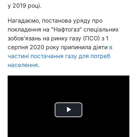
у 2019 році.
Нагадаємо, постанова уряду про
покладення на "Нафтогаз" спеціальних
зобов'язань на ринку газу (ПСО) з 1
серпня 2020 року припинила діяти
в
частині постачання газу для потреб
населення
.
Play
Video