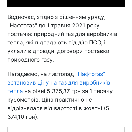
Водночас, згідно з рішенням уряду,
"Нафтогаз" до 1 травня 2021 року
постачає природний газ для виробників
тепла, які підпадають під дію ПСО, і
уклали відповідні договори поставки
природного газу.
Нагадаємо, на листопад
"Нафтогаз"
встановив ціну на газ для виробників
тепла
на рівні 5 375,37 грн за 1 тисячу
кубометрів. Ціна практично не
відрізнялася від вартості в жовтні (5
374,10 грн).