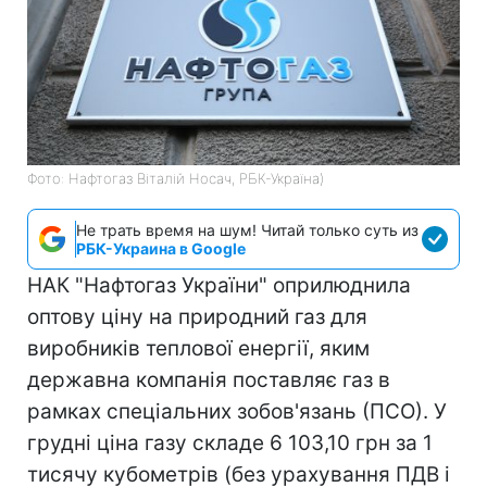
Фото: Нафтогаз Віталій Носач, РБК-Україна)
Не трать время на шум! Читай только суть из
РБК-Украина в Google
НАК "Нафтогаз України" оприлюднила
оптову ціну на природний газ для
виробників теплової енергії, яким
державна компанія поставляє газ в
рамках спеціальних зобов'язань (ПСО). У
грудні ціна газу складе 6 103,10 грн за 1
тисячу кубометрів (без урахування ПДВ і