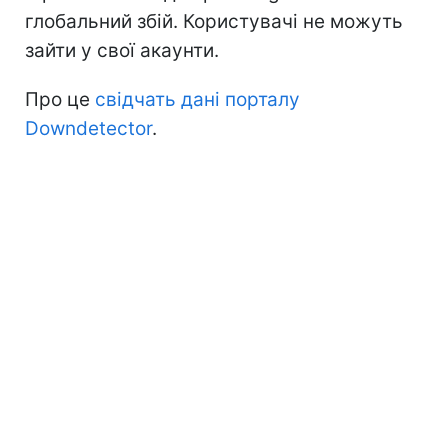
глобальний збій. Користувачі не можуть
зайти у свої акаунти.
Про це
свідчать дані порталу
Downdetector
.