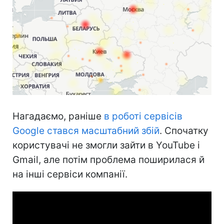
Нагадаємо, раніше
в роботі сервісів
Google стався масштабний збій
. Спочатку
користувачі не змогли зайти в YouTube і
Gmail, але потім проблема поширилася й
на інші сервіси компанії.