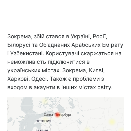
Зокрема, збій стався в Україні, Росії,
Білорусі та Об'єднаних Арабських Емірату
і Узбекистані. Користувачі скаржаться на
неможливість підключитися в
українських містах. Зокрема, Києві,
Харкові, Одесі. Також є проблеми з
входом в акаунти в інших містах світу.