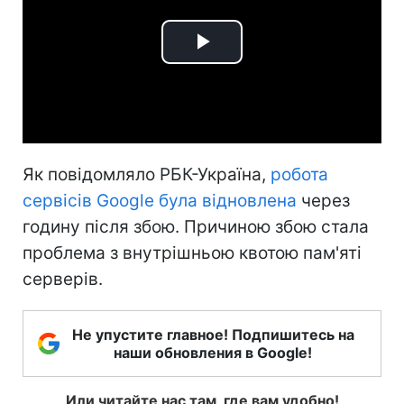
Play
Video
Як повідомляло РБК-Україна,
робота
сервісів Google була відновлена
через
годину після збою. Причиною збою стала
проблема з внутрішньою квотою пам'яті
серверів.
Не упустите главное! Подпишитесь на
наши обновления в Google!
Или читайте нас там, где вам удобно!