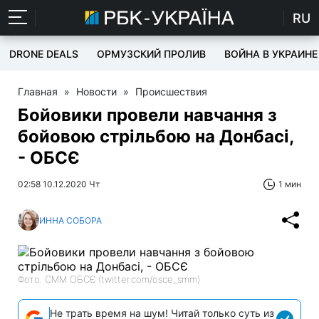
RU
DRONE DEALS
ОРМУЗСКИЙ ПРОЛИВ
ВОЙНА В УКРАИНЕ
Главная
»
Новости
»
Происшествия
Бойовики провели навчання з
бойовою стрільбою на Донбасі,
- ОБСЄ
02:58 10.12.2020 Чт
1 мин
ИННА СОБОРА
Фото: СММ ОБСЄ (twitter.com/osce_smm)
Не трать время на шум! Читай только суть из