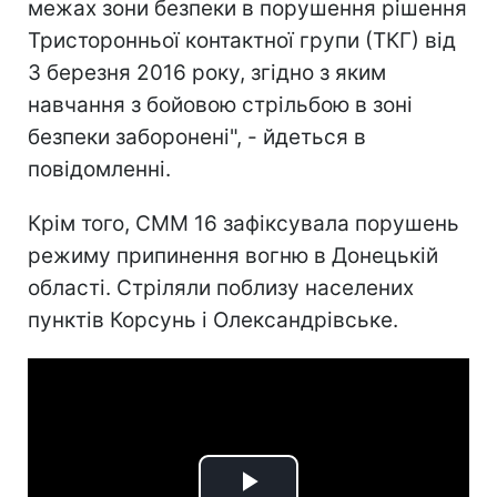
межах зони безпеки в порушення рішення
Тристоронньої контактної групи (ТКГ) від
3 березня 2016 року, згідно з яким
навчання з бойовою стрільбою в зоні
безпеки заборонені", - йдеться в
повідомленні.
Крім того, СММ 16 зафіксувала порушень
режиму припинення вогню в Донецькій
області. Стріляли поблизу населених
пунктів Корсунь і Олександрівське.