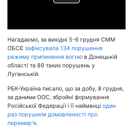
Play
Video
Нагадаємо, за вихідні 5-6 грудня СММ
ОБСЄ
зафіксувала 134 порушення
режиму припинення вогню
в Донецькій
області та 89 таких порушень у
Луганській.
РБК-Україна писало, що за добу, 8 грудня,
за даними ООС, збройні формування
Російської Федерації і її найманці
один
раз порушили домовленості про
перемир'я
.