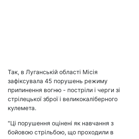
Так, в Луганській області Місія
зафіксувала 45 порушень режиму
припинення вогню - постріли і черги зі
стрілецької зброї і великокаліберного
кулемета.
"Ці порушення оцінені як навчання з
бойовою стрільбою, що проходили в