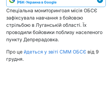
РБК-Украина в Google
Спеціальна мониторингоая місія ОБСЄ
зафіксувала навчання з бойовою
стрільбою в Луганській області. Їх
проводили бойовики поблизу населеного
пункту Депрерадовка.
Про це
йдеться у звіті СММ ОБСЄ
від 9
грудня.