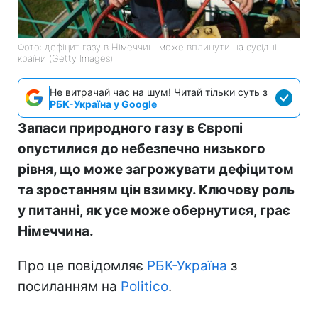
Фото: дефіцит газу в Німеччині може вплинути на сусідні
країни (Getty Images)
Не витрачай час на шум! Читай тільки суть з
РБК-Україна у Google
Запаси природного газу в Європі
опустилися до небезпечно низького
рівня, що може загрожувати дефіцитом
та зростанням цін взимку. Ключову роль
у питанні, як усе може обернутися, грає
Німеччина.
Про це повідомляє
РБК-Україна
з
посиланням на
Politico
.