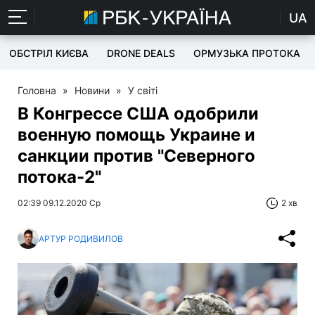
UA
ОБСТРІЛ КИЄВА
DRONE DEALS
ОРМУЗЬКА ПРОТОКА
Головна
»
Новини
»
У світі
В Конгрессе США одобрили
военную помощь Украине и
санкции против "Северного
потока-2"
02:39 09.12.2020 Ср
2 хв
АРТУР РОДИВИЛОВ