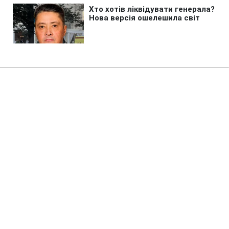
Головна
»
Бізнес
»
Економіка
Підвищення залізничних
тарифів на фоні блокування
портів треба зупинити, -
економіст
12:36 07.08.2026 Пт
3 хв
Підвищення тарифів на вантажні
перевезення УЗ посилить тиск на
промисловість, знизить
конкурентоспроможність експортерів і