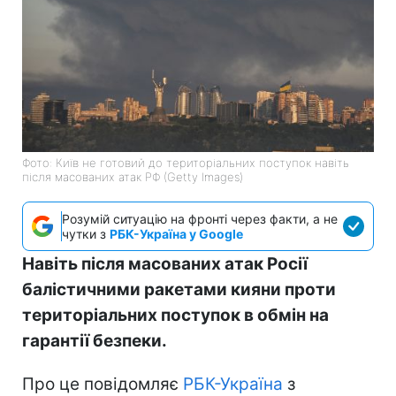
Фото: Київ не готовий до територіальних поступок навіть
після масованих атак РФ (Getty Images)
Розумій ситуацію на фронті через факти, а не
чутки з
РБК-Україна у Google
Навіть після масованих атак Росії
балістичними ракетами кияни проти
територіальних поступок в обмін на
гарантії безпеки.
Про це повідомляє
РБК-Україна
з