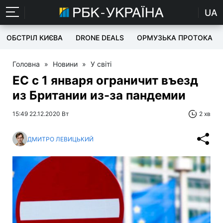
UA
ОБСТРІЛ КИЄВА
DRONE DEALS
ОРМУЗЬКА ПРОТОКА
Головна
»
Новини
»
У світі
ЕС с 1 января ограничит въезд
из Британии из-за пандемии
15:49 22.12.2020 Вт
2 хв
ДМИТРО ЛЕВИЦЬКИЙ