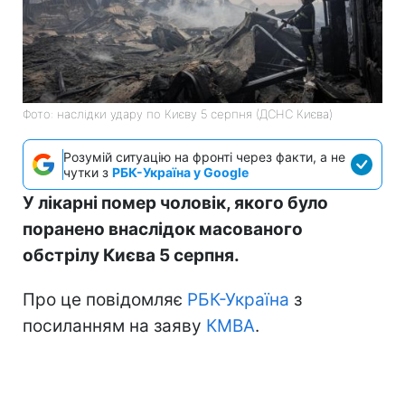
Фото: наслідки удару по Києву 5 серпня (ДСНС Києва)
Розумій ситуацію на фронті через факти, а не
чутки з
РБК-Україна у Google
У лікарні помер чоловік, якого було
поранено внаслідок масованого
обстрілу Києва 5 серпня.
Про це повідомляє
РБК-Україна
з
посиланням на заяву
КМВА
.