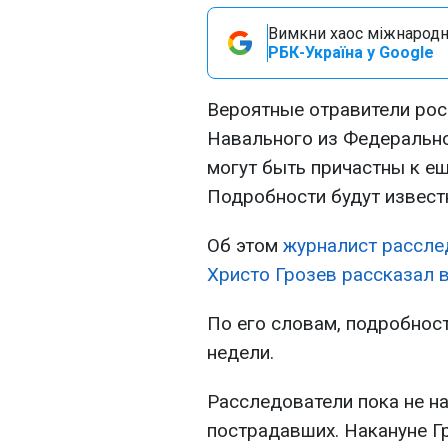
Вимкни хаос міжнародн
РБК-Україна у Google
Вероятные отравители рос
Навального из Федеральн
могут быть причастны к е
Подробности будут извест
Об этом
журналист расслед
Христо Грозев рассказал 
По его словам, подробнос
недели.
Расследователи пока не н
пострадавших. Накануне Г