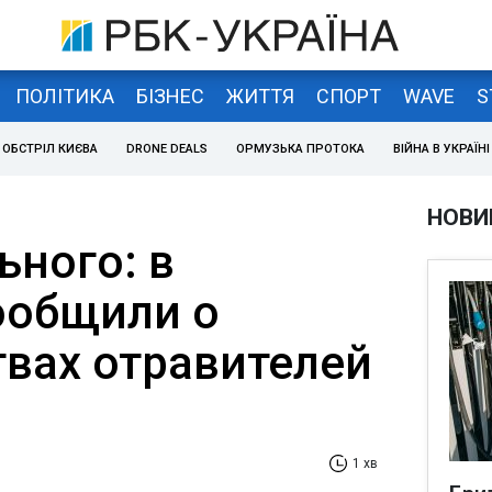
ПОЛІТИКА
БІЗНЕС
ЖИТТЯ
СПОРТ
WAVE
S
ОБСТРІЛ КИЄВА
DRONE DEALS
ОРМУЗЬКА ПРОТОКА
ВІЙНА В УКРАЇНІ
НОВИ
ьного: в
сообщили о
твах отравителей
1 хв