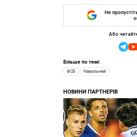
Не пропустіт
о
Або читайте
Більше по темі:
ФСБ
Навальний