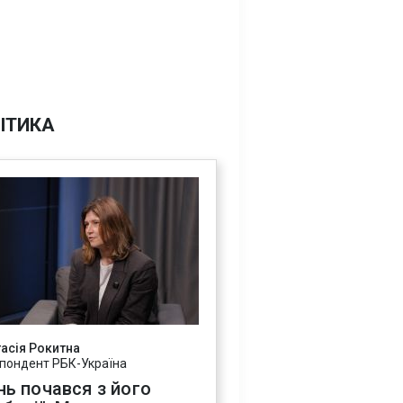
ІТИКА
асія Рокитна
пондент РБК-Україна
нь почався з його