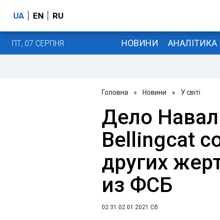
UA
EN
RU
НОВИНИ
АНАЛІТИКА
ПТ, 07 СЕРПНЯ
Головна
»
Новини
»
У світі
Дело Навал
Bellingcat 
других жер
из ФСБ
02:31 02.01.2021 Сб