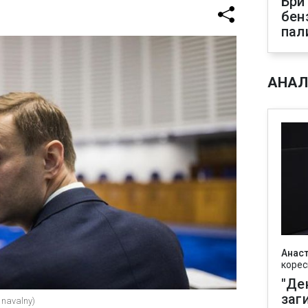
Бри
бен
пал
АНАЛ
Анаст
корес
"Де
заг
 navalny)