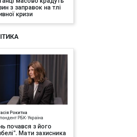
танці масово крадуть
зин з заправок на тлі
ивної кризи
ІТИКА
асія Рокитна
пондент РБК-Україна
нь почався з його
ибелі". Мати захисника