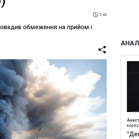
)
2 хв
ровадив обмеження на прийом і
АНАЛ
Анаст
корес
"Де