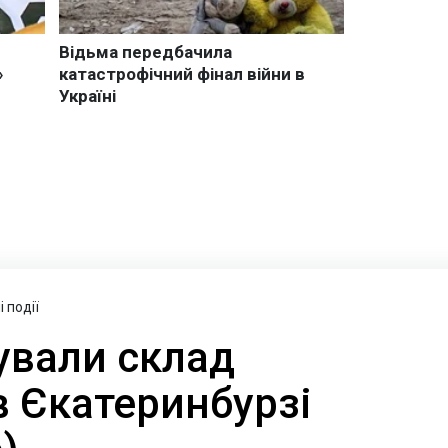
 події
ували склад
 в Єкатеринбурзі