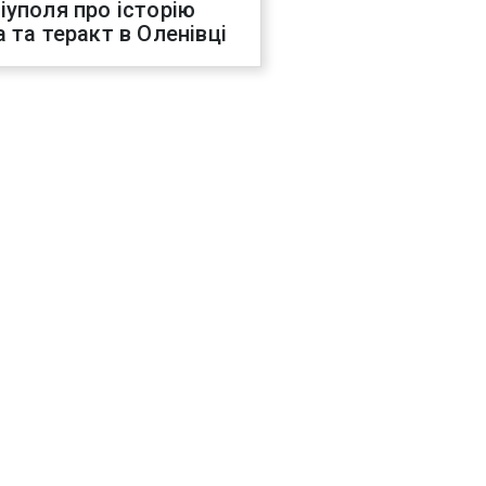
іуполя про історію
а та теракт в Оленівці