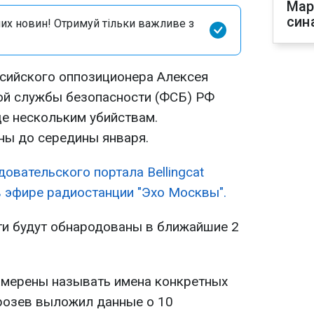
Мар
син
их новин! Отримуй тільки важливе з
сийского оппозиционера Алексея
ой службы безопасности (ФСБ) РФ
ще нескольким убийствам.
ны до середины января.
овательского портала Bellingcat
в эфире радиостанции "Эхо Москвы".
ти будут обнародованы в ближайшие 2
амерены называть имена конкретных
розев выложил данные о 10