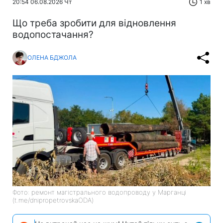
20:54 06.08.2026 Чт
1 хв
Що треба зробити для відновлення
водопостачання?
ОЛЕНА БДЖОЛА
Фото: ремонт магістрального водопроводу у Марганці
(t.me/dnipropetrovskaODA)