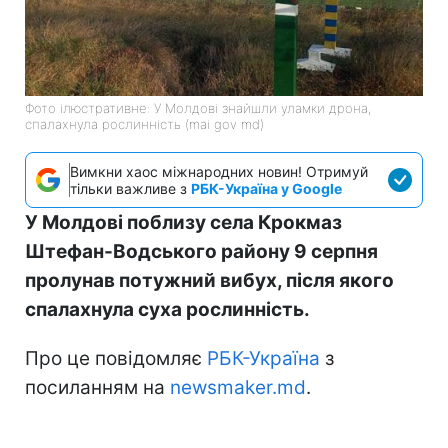
Фото ілюстративне: У Молдові знайшли уламки дрона,
спалахнула рослинність (mai gov md)
Вимкни хаос міжнародних новин! Отримуй
тільки важливе з
РБК-Україна у Google
У Молдові поблизу села Крокмаз
Штефан-Водського району 9 серпня
пролунав потужний вибух, після якого
спалахнула суха рослинність.
Про це повідомляє
РБК-Україна
з
посиланням на
newsmaker.md
.