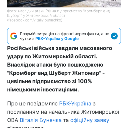
Фото: наслідки атаки РФ на підприємство "Кромберг енд
Шуберт" у Житомирській області
(facebook.com/vitaliy.bunechko)
Розумій ситуацію на фронті через факти, а не
чутки з
РБК-Україна у Google
Російські війська завдали масованого
удару по Житомирській області.
Внаслідок атаки було пошкоджено
"Кромберг енд Шуберт Житомир" -
цивільне підприємство зі 100%
німецькими інвестиціями.
Про це повідомляє
РБК-Україна
з
посиланням на начальника Житомирської
ОВА
Віталія Бунечка
та
офіційну заяву