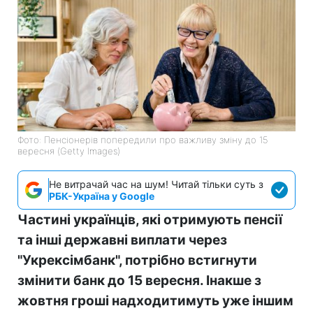
Фото: Пенсіонерів попередили про важливу зміну до 15
вересня (Getty Images)
Не витрачай час на шум! Читай тільки суть з
РБК-Україна у Google
Частині українців, які отримують пенсії
та інші державні виплати через
"Укрексімбанк", потрібно встигнути
змінити банк до 15 вересня. Інакше з
жовтня гроші надходитимуть уже іншим