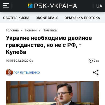
UA
ОБСТРІЛ КИЄВА
DRONE DEALS
ОРМУЗЬКА ПРОТОКА
Головна
»
Новини
»
Політика
Украине необходимо двойное
гражданство, но не с РФ, -
Кулеба
10:15 30.12.2020 Ср
2 хв
ІГОР ЛИТВИНЕНКО