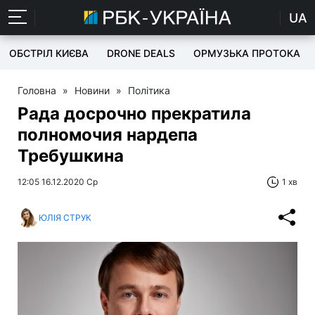
UA
ОБСТРІЛ КИЄВА
DRONE DEALS
ОРМУЗЬКА ПРОТОКА
Головна
»
Новини
»
Політика
Рада досрочно прекратила
полномочия нардепа
Требушкина
12:05 16.12.2020 Ср
1 хв
ЮЛІЯ СТРУК