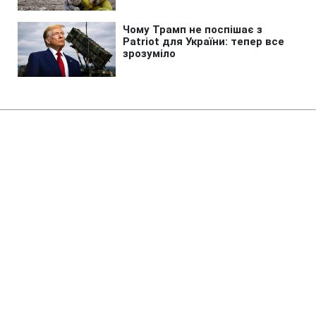
Головна
»
Новини
»
У світі
Готують повноцінну анексію:
Захід застеріг РФ через нові дії
в Грузії
22:50 07.08.2026 Пт
2 хв
Москва знову перетинає червоні лінії
СЕРГІЙ КОЗАЧУК