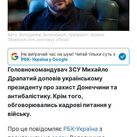
Фото: Володимир Зеленський, президент України
(facebook.com_zelenskyy.official)
Не витрачай час на шум! Читай тільки суть з
РБК-Україна у Google
Головнокомандувач ЗСУ Михайло
Драпатий доповів українському
президенту про захист Донеччини та
антибалістику. Крім того,
обговорювались кадрові питання у
війську.
Про це повідомляє
РБК-Україна
з