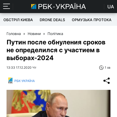
UA
ОБСТРІЛ КИЄВА
DRONE DEALS
ОРМУЗЬКА ПРОТОКА
Головна
»
Новини
»
Політика
Путин после обнуления сроков
не определился с участием в
выборах-2024
13:33 17.12.2020 Чт
1 хв
РБК-УКРАЇНА