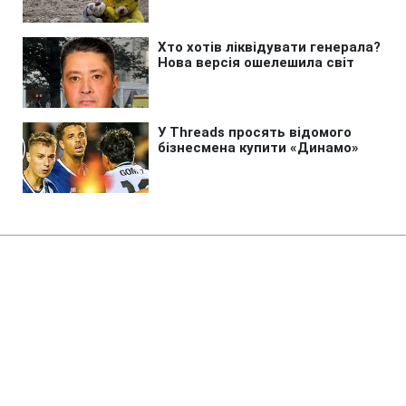
Головна
»
Новини
»
Війна в Україні
У Брянську пролунав вибух, над
містом здійнявся стовп чорного
диму (фото)
15:00 07.08.2026 Пт
1 хв