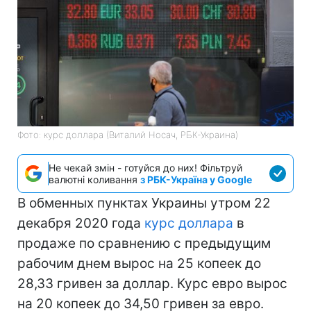
Фото: курс доллара (Виталий Носач, РБК-Украина)
Не чекай змін - готуйся до них! Фільтруй
валютні коливання
з РБК-Україна у Google
В обменных пунктах Украины утром 22
декабря 2020 года
курс доллара
в
продаже по сравнению с предыдущим
рабочим днем вырос на 25 копеек до
28,33 гривен за доллар. Курс евро вырос
на 20 копеек до 34,50 гривен за евро.