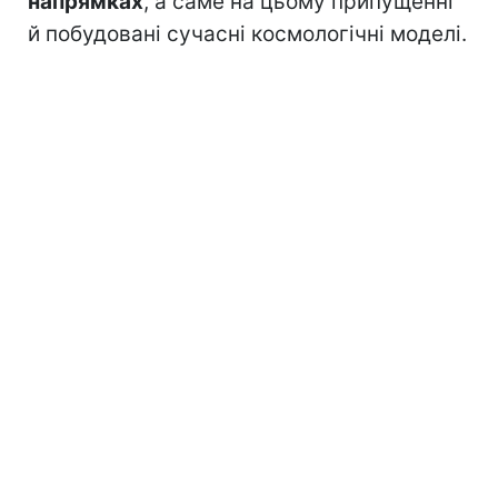
напрямках
, а саме на цьому припущенні
й побудовані сучасні космологічні моделі.