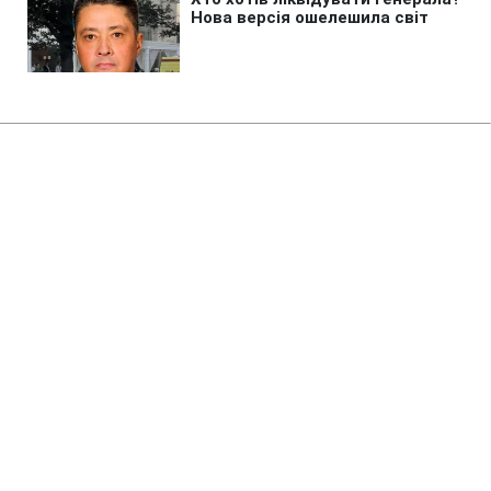
Головна
»
Бізнес
У 250 академічних ліцеях
стартувало оновлення STEM-
просторів за підтримки ДТЕК​‌
14:14 08.08.2026 Сб
2 хв
У 250 академічних ліцеях, які розташовані
у 22 регіонах України розпочато ремонт
кабінетів STEM-напрямку
ЮЛІЯ БОЙКО