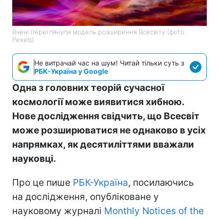
Вчені переглянули модель розширення Всесвіту (фото:
Pexels)
Не витрачай час на шум! Читай тільки суть з
РБК-Україна у Google
Одна з головних теорій сучасної
космології може виявитися хибною.
Нове дослідження свідчить, що Всесвіт
може розширюватися не однаково в усіх
напрямках, як десятиліттями вважали
науковці.
Про це пише
РБК-Україна
, посилаючись
на дослідження, опубліковане у
науковому журналі
Monthly Notices of the