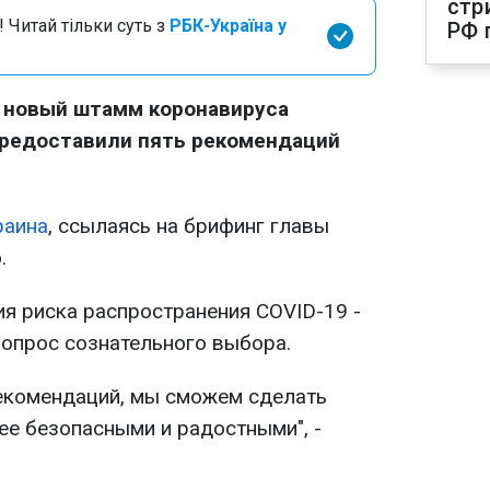
стр
 Читай тільки суть з
РБК-Україна у
РФ 
и новый штамм коронавируса
предоставили пять рекомендаций
раина
, ссылаясь на брифинг главы
.
ия риска распространения COVID-19 -
 вопрос сознательного выбора.
екомендаций, мы сможем сделать
ее безопасными и радостными", -