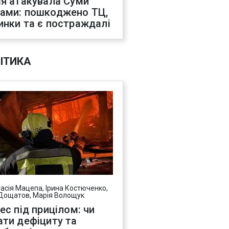
ія атакувала Суми
ами: пошкоджено ТЦ,
инки та є постраждалі
ІТИКА
асія Мацепа, Ірина Костюченко,
Дощатов, Марія Волощук
нес під прицілом: чи
ати дефіциту та