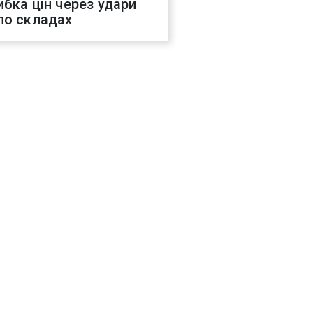
ибка цін через удари
по складах