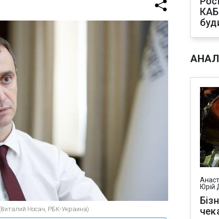
Рос
КАБ
буд
АНАЛ
Анаст
Юрій 
Біз
(Виталий Носач, РБК-Украина)
чек