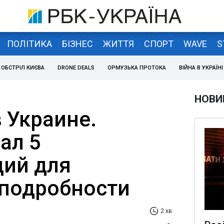
ПОЛІТИКА
БІЗНЕС
ЖИТТЯ
СПОРТ
WAVE
S
ОБСТРІЛ КИЄВА
DRONE DEALS
ОРМУЗЬКА ПРОТОКА
ВІЙНА В УКРАЇНІ
НОВИ
 Украине.
ал 5
ий для
 подробности
2 хв