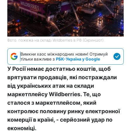
Фото: пожежа на складі Wildberries в РФ (Скриншот)
Вимкни хаос міжнародних новин! Отримуй
тільки важливе з
РБК-Україна у Google
У Росії немає достатньо коштів, щоб
врятувати продавців, які постраждали
від українських атак на склади
маркетплейсу Wildberries. Те, що
сталося з маркетплейсом, який
контролює половину ринку електронної
комерції в країні, - серйозний удар по
економіці.