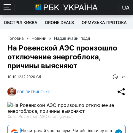
UA
ОБСТРІЛ КИЄВА
DRONE DEALS
ОРМУЗЬКА ПРОТОКА
Головна
»
Новини
»
Надзвичайні події
На Ровенской АЭС произошло
отключение энергоблока,
причины выясняют
10:19 12.12.2020 Сб
1 хв
ІГОР ЛИТВИНЕНКО
Фото: Ровенская АЭС (atom.gov.ua)
Не витрачай час на шум! Читай тільки суть з