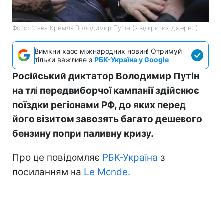
Фото: глава Кремля Володимир Путін (з відкритих джерел)
Вимкни хаос міжнародних новин! Отримуй
тільки важливе з
РБК-Україна у Google
Російський диктатор Володимир Путін
на тлі передвиборчої кампанії здійснює
поїздки регіонами РФ, до яких перед
його візитом завозять багато дешевого
бензину попри паливну кризу.
Про це повідомляє
РБК-Україна
з
посиланням на
Le Monde.