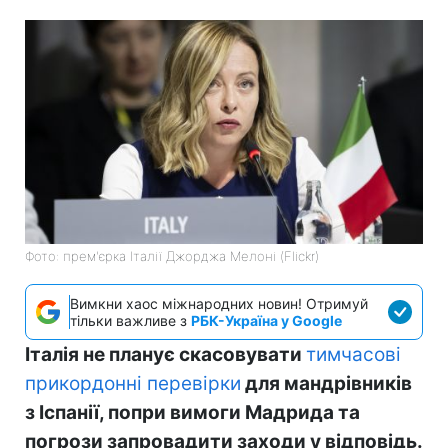
Фото: прем'єрка Італії Джорджа Мелоні (Flickr)
Вимкни хаос міжнародних новин! Отримуй
тільки важливе з
РБК-Україна у Google
Італія не планує скасовувати
тимчасові
прикордонні перевірки
для мандрівників
з Іспанії, попри вимоги Мадрида та
погрози запровадити заходи у відповідь.