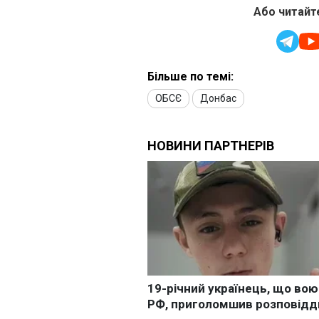
Або читайте
Більше по темі:
ОБСЄ
Донбас