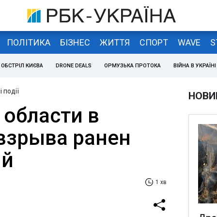
ПОЛІТИКА
БІЗНЕС
ЖИТТЯ
СПОРТ
WAVE
S
ОБСТРІЛ КИЄВА
DRONE DEALS
ОРМУЗЬКА ПРОТОКА
ВІЙНА В УКРАЇНІ
 події
НОВИ
 области в
 взрыва ранен
ий
1 хв