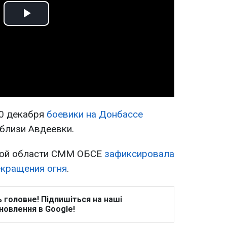
Play
Video
30 декабря
боевики на Донбассе
близи Авдеевки.
кой области СММ ОБСЕ
зафиксировала
екращения огня
.
ь головне! Підпишіться на наші
новлення в Google!