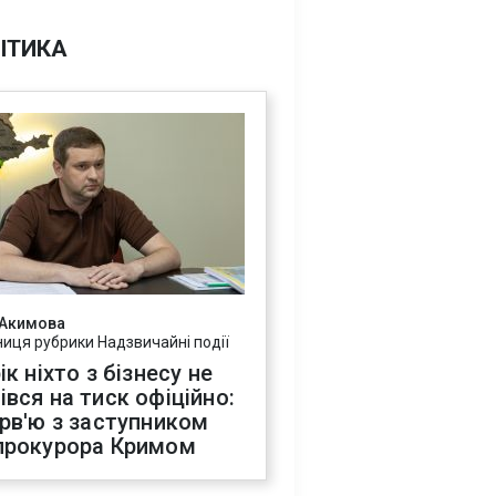
ІТИКА
 Акимова
ниця рубрики Надзвичайні події
ік ніхто з бізнесу не
івся на тиск офіційно:
ерв'ю з заступником
прокурора Кримом