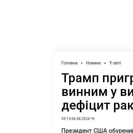
Головна
»
Новини
»
У світі
Трамп приг
винним у в
дефіцит ра
09:14 06.08.2026 Чт
Президент США обурений