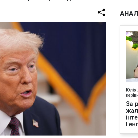
АНАЛ
Юлія
керів
За р
жал
інт
Ген