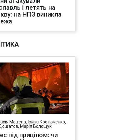
ни атакували
славль і летять на
кву: на НПЗ виникла
жежа
ІТИКА
асія Мацепа, Ірина Костюченко,
Дощатов, Марія Волощук
нес під прицілом: чи