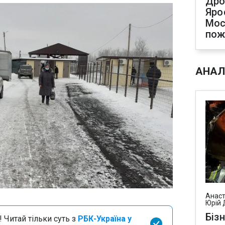
Дро
Яро
Мос
по
АНАЛ
Анаст
Юрій 
Біз
 Читай тільки суть з
РБК-Україна у