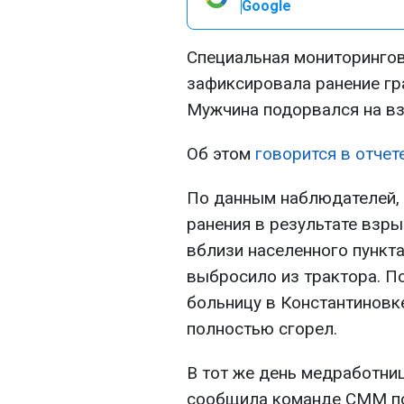
Google
Специальная мониторинго
зафиксировала ранение гр
Мужчина подорвался на вз
Об этом
говорится в отче
По данным наблюдателей, 
ранения в результате взры
вблизи населенного пункт
выбросило из трактора. По
больницу в Константиновке
полностью сгорел.
В тот же день медработни
сообщила команде СММ по 