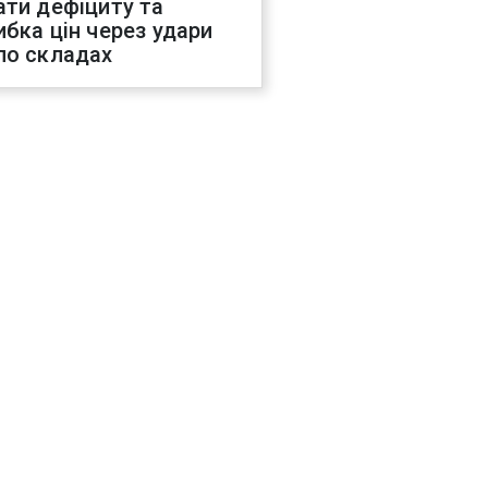
ати дефіциту та
ибка цін через удари
по складах