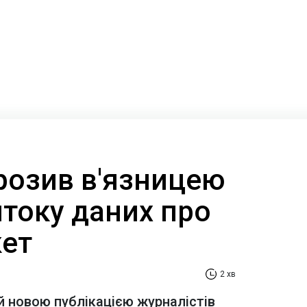
розив в'язницею
итоку даних про
кет
2 хв
 новою публікацією журналістів